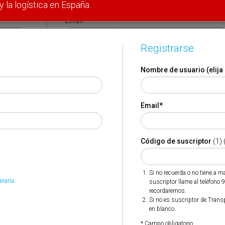
y la logística en España.
Email
*
Registrarse
Código de suscriptor
(1) (2)
Nombre de usuario (elija
Si no recuerda o no tiene a mano su código de suscriptor
llame al teléfono 944 400 000 y se lo recordaremos.
Email
*
Si no es suscriptor de Transporte XXI deje este campo en
blanco.
* Campo obligatorio
Código de suscriptor
(1) 
Por favor indique que ha leído y está de acuerdo con las
*
Condiciones de Uso
Si no recuerda o no tiene a 
erarla.
suscriptor llame al teléfono 
recordaremos.
Si no es suscriptor de Trans
en blanco.
* Campo obligatorio