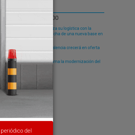
ico
LO MÁS LEÍDO
Fribasa refuerza su logística con la
puesta en marcha de una nueva base en
Vizcaya
El Puerto de Valencia crecerá en oferta
que
ro-pax
Algeciras reclama la modernización del
PCF
rte y
 periódico del