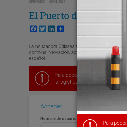
SERVICIOS
08/01/2026
|
El Puerto de Ceuta se
Facebook
Twitter
LinkedIn
Compartir
La incubadora Odissea se levantará en el Muelle 
combina innovación, actividad portuaria y econo
español.
Para poder seguir leyendo hay que
la logística en España.
Acceder
Nombre de usuario
Para poder 