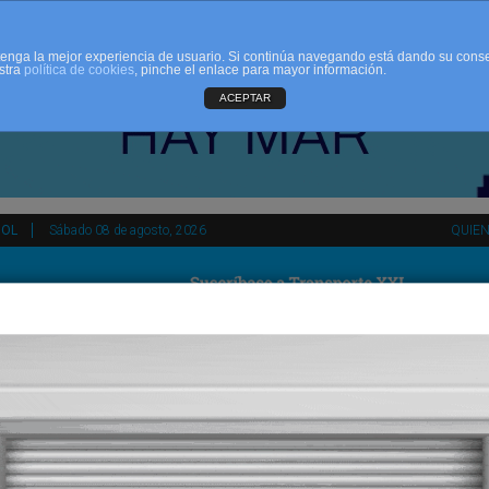
d tenga la mejor experiencia de usuario. Si continúa navegando está dando su cons
stra
política de cookies
, pinche el enlace para mayor información.
ACEPTAR
ÑOL
Sábado 08 de agosto, 2026
QUIE
tir
HEMEROTECA
AGENDA
KIOSKO
NDALUCÍA
PAÍS VASCO
ESPAÑA
INTERNACIONAL