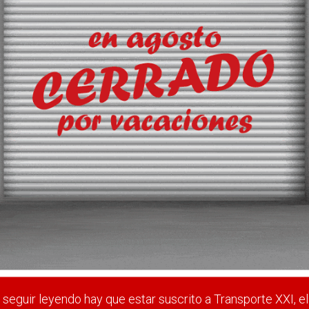
 posiciona como polo tecnológ
de España, con un proyecto valorado en 4,5 millones de euros, 
mía azul para aportar nuevo valor a los operadores del enclave
 estar suscrito a Transporte XXI, el periódico del transpo
Registrarse
Nombre de usuario (elija un nombre)
*
seguir leyendo hay que estar suscrito a Transporte XXI, el