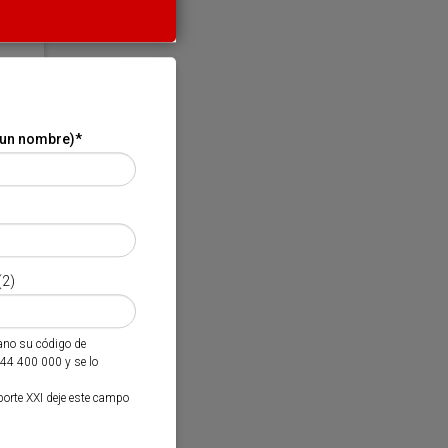
 un nombre)
*
(2)
mano su código de
944 400 000 y se lo
porte XXI deje este campo