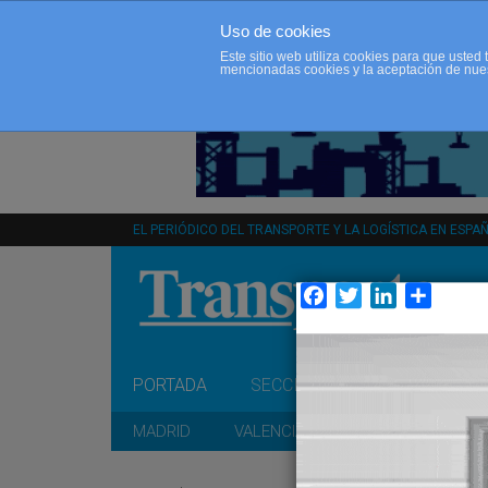
Uso de cookies
Este sitio web utiliza cookies para que uste
mencionadas cookies y la aceptación de nue
EL PERIÓDICO DEL TRANSPORTE Y LA LOGÍSTICA EN ESPA
Facebook
Twitter
LinkedIn
Compar
PORTADA
SECCIONES
OPINIÓN
MADRID
VALENCIA
CATALUÑA
A