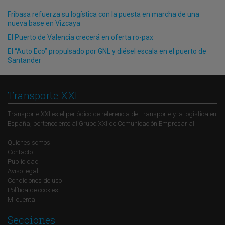
Fribasa refuerza su logística con la puesta en marcha de una
nueva base en Vizcaya
El Puerto de Valencia crecerá en oferta ro-pax
El “Auto Eco” propulsado por GNL y diésel escala en el puerto de
Santander
Transporte XXI
Transporte XXI es el periódico de referencia del transporte y la logística en
España, perteneciente al Grupo XXI de Comunicación Empresarial.
Quienes somos
Contacto
Publicidad
Aviso legal
Condiciones de uso
Política de cookies
Mi cuenta
Secciones