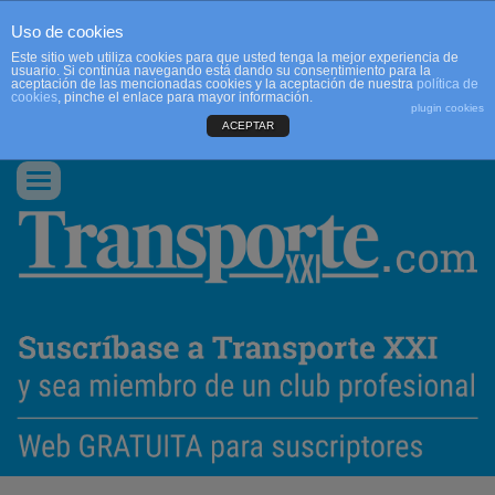
Uso de cookies
Este sitio web utiliza cookies para que usted tenga la mejor experiencia de
usuario. Si continúa navegando está dando su consentimiento para la
aceptación de las mencionadas cookies y la aceptación de nuestra
política de
cookies
, pinche el enlace para mayor información.
plugin cookies
ACEPTAR
QUIENES SOMOS
CONTACTO
PUBLICIDAD
ACCEDER
Conmutar
navegación