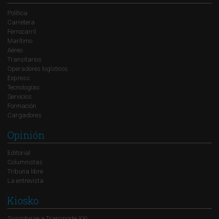
Política
Carretera
Ferrocarril
Marítimo
Aéreo
Transitarios
Operadores logísticos
Express
Tecnologías
Servicios
Formación
Cargadores
Opinión
Editorial
Columnistas
Tribuna libre
La entrevista
Kiosko
Suscribirse a Transporte XXI