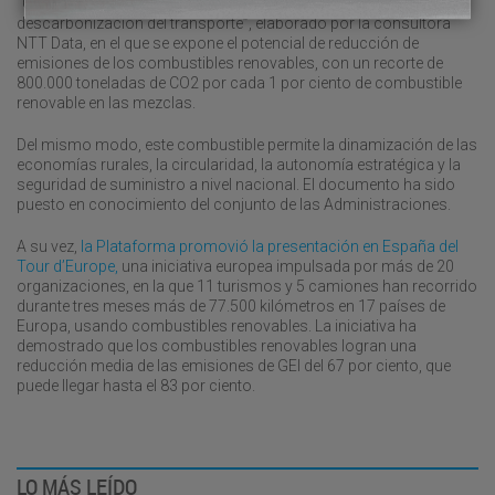
“Combustibles Renovables. Una vía eficaz para la
descarbonización del transporte”, elaborado por la consultora
NTT Data, en el que se expone el potencial de reducción de
emisiones de los combustibles renovables, con un recorte de
800.000 toneladas de CO2 por cada 1 por ciento de combustible
renovable en las mezclas.
Del mismo modo, este combustible permite la dinamización de las
economías rurales, la circularidad, la autonomía estratégica y la
seguridad de suministro a nivel nacional. El documento ha sido
puesto en conocimiento del conjunto de las Administraciones.
A su vez,
la Plataforma promovió la presentación en España del
Tour d’Europe,
una iniciativa europea impulsada por más de 20
organizaciones, en la que 11 turismos y 5 camiones han recorrido
durante tres meses más de 77.500 kilómetros en 17 países de
Europa, usando combustibles renovables. La iniciativa ha
demostrado que los combustibles renovables logran una
reducción media de las emisiones de GEI del 67 por ciento, que
puede llegar hasta el 83 por ciento.
LO MÁS LEÍDO