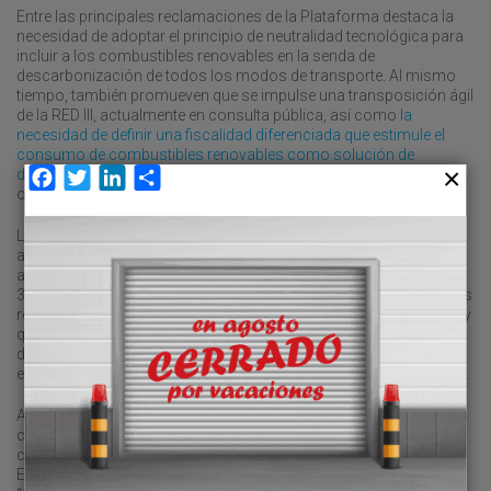
Entre las principales reclamaciones de la Plataforma destaca la
necesidad de adoptar el principio de neutralidad tecnológica para
incluir a los combustibles renovables en la senda de
descarbonización de todos los modos de transporte. Al mismo
tiempo, también promueven que se impulse una transposición ágil
de la RED III, actualmente en consulta pública, así como
la
necesidad de definir una fiscalidad diferenciada que estimule el
consumo de combustibles renovables como solución de
descarbonización eficiente del transporte
, como ya ocurre en
Facebook
Twitter
LinkedIn
Compartir
otros países de nuestro entorno, como Francia.
La entidad ha ido sumando miembros a lo largo de sus cuatro
años de vida, alcanzando en la actualidad la cifra de 30
asociaciones sectoriales que agrupan conjuntamente a más de
384.000 empresas de toda la cadena de valor de los combustibles
renovables, desde multinacionales a micropymes y autónomos, y
que concentran más de 5,9 millones de puestos de trabajo, más
del 25 por ciento del total de ocupados en España. Entre ellas se
encuentran Astic, CETM, UNO, Anave, ACE, AICE, ALA y Faconauto.
Además, la Plataforma reivindica la oportunidad que tiene España
como país para convertirse en un
hub
mundial de producción de
combustibles renovables, reforzando su autonomía estratégica.
Esta es una de las principales conclusiones del informe