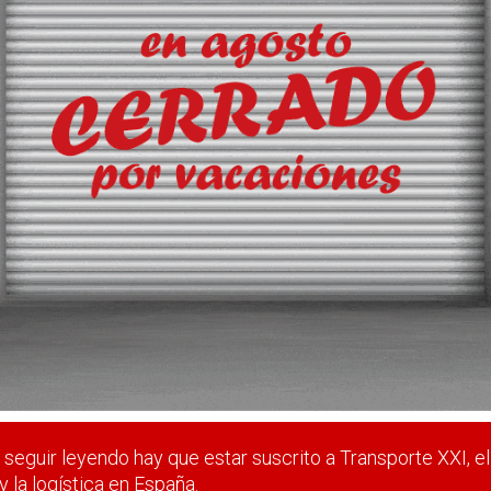
 el uso de cartón
 comercializado en España en 2025, duplicando el porcentaje d
e del comercio electrónico.
 estar suscrito a Transporte XXI, el periódico del transpo
Registrarse
Nombre de usuario (elija un nombre)
*
seguir leyendo hay que estar suscrito a Transporte XXI, el
y la logística en España.