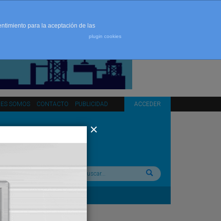
entimiento para la aceptación de las
plugin cookies
NES SOMOS
CONTACTO
PUBLICIDAD
ACCEDER
Buscar: