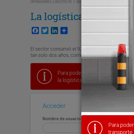
OPERADORES LOGÍSTICOS
08/06/2026
|
La logística acrecienta
Facebook
Twitter
LinkedIn
Compartir
El sector consumió el 9,14% de todo el producto
tan solo dos años, como consecuencia del empuj
Para poder seguir leyendo hay que
la logística en España.
Acceder
Nombre de usuario
Para poder 
transporte 