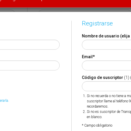
Email
*
Registrarse
Código de suscriptor
(1) (2)
Nombre de usuario (elija
Si no recuerda o no tiene a mano su código de suscriptor
llame al teléfono 944 400 000 y se lo recordaremos.
Email
*
Si no es suscriptor de Transporte XXI deje este campo en
blanco.
* Campo obligatorio
Código de suscriptor
(1) 
Por favor indique que ha leído y está de acuerdo con las
*
Condiciones de Uso
Si no recuerda o no tiene a 
erarla.
suscriptor llame al teléfono 
recordaremos.
Si no es suscriptor de Trans
en blanco.
* Campo obligatorio