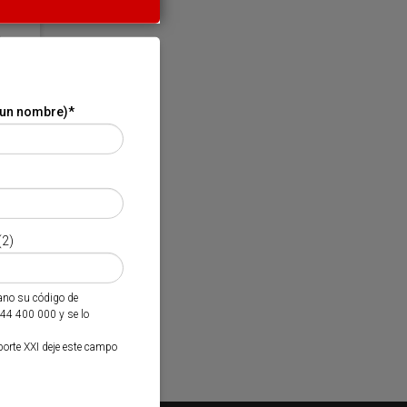
 un nombre)
*
(2)
mano su código de
944 400 000 y se lo
porte XXI deje este campo