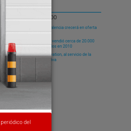
LO MÁS LEÍDO
El Puerto de Valencia crecerá en oferta
ro-pax
MAN TopUsed vendió cerca de 20.000
vehículos usados en 2010
e hace
BCN Port Innovation, al servicio de la
mejora operativa
rte y
 periódico del