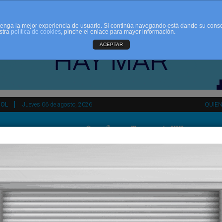
d tenga la mejor experiencia de usuario. Si continúa navegando está dando su cons
stra
política de cookies
, pinche el enlace para mayor información.
ACEPTAR
ÑOL
Jueves 06 de agosto, 2026
QUIE
HEMEROTECA
AGENDA
KIOSKO
NDALUCÍA
PAÍS VASCO
ESPAÑA
INTERNACIONAL