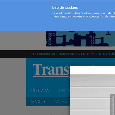
Uso de cookies
Este sitio web utiliza cookies para que uste
mencionadas cookies y la aceptación de nue
EL PERIÓDICO DEL TRANSPORTE Y LA LOGÍSTICA EN ESPA
PORTADA
SECCIONES
OPINIÓN
MADRID
VALENCIA
CATALUÑA
A