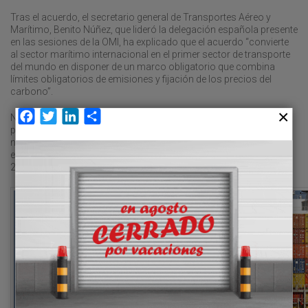
Tras el acuerdo, el secretario general de Transportes Aéreo y
Marítimo, Benito Núñez, que lideró la delegación española presente
en las sesiones de la OMI, ha explicado que el acuerdo “convierte
al sector marítimo internacional en el primer sector de transporte
del mundo en disponer de un marco obligatorio que combina
límites obligatorios de emisiones y fijación de los precios del
carbono”.
Facebook
Twitter
LinkedIn
Compartir
Núñez ha avanzado que la administración española se encuentra
preparada para hacer frente al reto que supone este cambio
normativo y trabajará junto con el resto de las partes interesadas
en hacer posible la implementación de sus normas a partir de
2027.