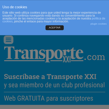
Uso de cookies
Este sitio web utiliza cookies para que usted tenga la mejor experiencia de
usuario. Si continúa navegando está dando su consentimiento para la
aceptación de las mencionadas cookies y la aceptación de nuestra
política de
cookies
, pinche el enlace para mayor información.
plugin cookies
ACEPTAR
QUIENES SOMOS
CONTACTO
PUBLICIDAD
ACCEDER
Conmutar
navegación