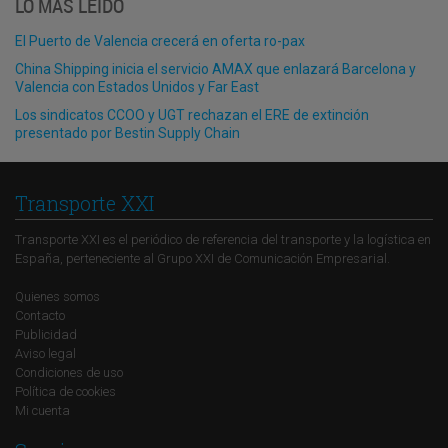
LO MÁS LEÍDO
El Puerto de Valencia crecerá en oferta ro-pax
China Shipping inicia el servicio AMAX que enlazará Barcelona y
Valencia con Estados Unidos y Far East
Los sindicatos CCOO y UGT rechazan el ERE de extinción
presentado por Bestin Supply Chain
Transporte XXI
Transporte XXI es el periódico de referencia del transporte y la logística en
España, perteneciente al Grupo XXI de Comunicación Empresarial.
Quienes somos
Contacto
Publicidad
Aviso legal
Condiciones de uso
Política de cookies
Mi cuenta