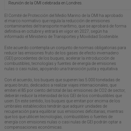
Reunión de la OMI celebrada en Londres.
El Comité de Protección del Medio Marino de la OMI ha aprobado
el marco normativo que regula la reducción de emisiones
contaminantes del transporte marítimo, que se aprobará de forma
definitiva en octubre y entrará en vigor en 2027, según ha
informado el Ministerio de Transportes y Movilidad Sostenible.
Este acuerdo contempla un conjunto de normas obligatorias para
reducir las emisiones fruto de los gases de efecto invernadero
(GEI) procedentes de los buques, acelerar la introducción de
combustibles, tecnologías y fuentes de energía de emisiones
nulas o casi nulas, apoyando una transición justa y equitativa.
Con el acuerdo, los buques que superen las 5.000 toneladas de
arqueo bruto, dedicados a realizar viajes internacionales, que
emiten el 85 por ciento del total de las emisiones de CO2 de sector,
deberán reducir la intensidad de los GEI de los combustibles que
usen. En este sentido, los buques que emitan por encima de los
umbrales establecidos tendrán que adquirir unidades de
recuperación para equilibrar sus emisiones deficitarias, mientras
que los que utilicen tecnologías, combustibles o fuentes de
energía con emisiones nulas o casi nulas de GEI podrán optar a
compensaciones económicas.