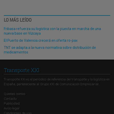
LO MÁS LEÍDO
Fribasa refuerza su logística con la puesta en marcha de una
nueva base en Vizcaya
El Puerto de Valencia crecerá en oferta ro-pax
TNT se adapta a la nueva normativa sobre distribución de
medicamentos
Transporte XXI
Transporte XXI es el periódico de referencia del transporte y la logística en
España, perteneciente al Grupo XXI de Comunicación Empresarial.
Quienes somos
Contacto
Publicidad
Aviso legal
Condiciones de uso