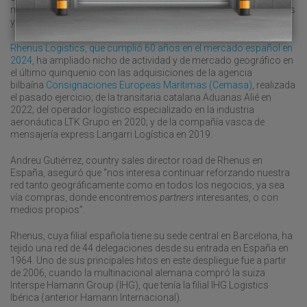
marítimo aporta 178,46 millones, la carretera otros 13,44 millones
y la logística 11,15 millones.
Rhenus Logistics, que cumplió 60 años en el mercado español en
2024
, ha ampliado nicho de actividad y de mercado geográfico en
el último quinquenio con las adquisiciones de la agencia
bilbaína
Consignaciones Europeas Marítimas (Cemasa)
, realizada
el pasado ejercicio; de la transitaria catalana Aduanas Alié en
2022; del operador logístico especializado en la industria
aeronáutica LTK Grupo en 2020; y de la compañía vasca de
mensajería express Langarri Logística en 2019.
Andreu Gutiérrez, country sales director road de Rhenus en
España, aseguró que “nos interesa continuar reforzando nuestra
red tanto geográficamente como en todos los negocios, ya sea
vía compras, donde encontremos
partners
interesantes, o con
medios propios”.
Rhenus, cuya filial española tiene su sede central en Barcelona, ha
tejido una red de 44 delegaciones desde su entrada en España en
1964. Uno de sus principales hitos en este despliegue fue a partir
de 2006, cuando la multinacional alemana compró la suiza
Interspe Hamann Group (IHG), que tenía la filial IHG Logistics
Ibérica (anterior Hamann Internacional).