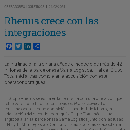
OPERADORES LOGÍSTICOS
04/02/2025
|
Rhenus crece con las
integraciones
Facebook
Twitter
LinkedIn
Compartir
La multinacional alemana añade el negocio de más de 42
millones de la barcelonesa Sama Logística, filial del Grupo
Totalmédia, tras completar la adquisición con este
operador portugués.
El Grupo Rhenus se estira en la península con una operación que
refuerza la cobertura de sus servicios
Home Delivery
. La
multinacional alemana completó, el pasado 1 de febrero, la
adquisición del operador portugués Grupo Totalmédia, que
engloba a la filial barcelonesa Sama Logística junto con las lusas
TNB y TTM Entregas ao Domicílio. Estas sociedades adoptan la
marca Rhenus en sus actividades de distribución en la última milla