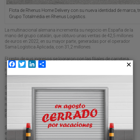
Flota de Rhenus Home Delivery con su nueva identidad de marca, tr
Grupo Totalmédia en Rhenus Logistics.
La multinacional alemana incrementa su negocio en España de la
mano del grupo catalán, que obtuvo unas ventas de 42,5 millones
de euros en 2022, en su mayor parte, generadas por el operador
Sama Logística Aplicada, con 31,2 millones.
El resto de sus ingresos se lograron con las filiales de carretera,
Facebook
Twitter
LinkedIn
Compartir
Totalmedia Logística y Transportes, cuya marca comercial es
Home Logistics, y por Samatrans Iniciativas de Transporte, con
10,5 y 1,7 millones, respectivamente.
Sama Logística añadirá este negocio al grupo Rhenus, que está
situado en el ‘Top 25’ de los grupos empresariales de transporte y
logística en España, con una facturación por encima de 543
millones de euros en 2022, según recoge la última edición de la
publicación “¿Quién manda en el transporte y la logística en
España?”, de Transporte XXI.
Su matriz y principal filial, Rhenus Logistics, es la sexta transitaria
en la clasificación general por este tipo de actividad en España al
sumar unas ventas de 320,29 millones de euros. El negocio