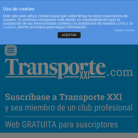
Uso de cookies
Este sitio web utiliza cookies para que usted tenga la mejor experiencia de
usuario. Si continúa navegando está dando su consentimiento para la
aceptación de las mencionadas cookies y la aceptación de nuestra
política de
cookies
, pinche el enlace para mayor información.
plugin cookies
ACEPTAR
QUIENES SOMOS
CONTACTO
PUBLICIDAD
ACCEDER
Conmutar
navegación