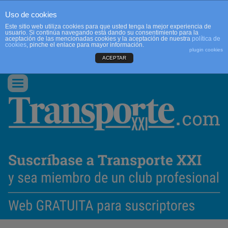
Uso de cookies
Este sitio web utiliza cookies para que usted tenga la mejor experiencia de
usuario. Si continúa navegando está dando su consentimiento para la
aceptación de las mencionadas cookies y la aceptación de nuestra
política de
cookies
, pinche el enlace para mayor información.
plugin cookies
ACEPTAR
QUIENES SOMOS
CONTACTO
PUBLICIDAD
ACCEDER
Conmutar
navegación