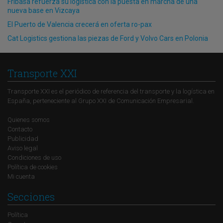
Fribasa refuerza su logística con la puesta en marcha de una
nueva base en Vizcaya
El Puerto de Valencia crecerá en oferta ro-pax
Cat Logistics gestiona las piezas de Ford y Volvo Cars en Polonia
Transporte XXI
Transporte XXI es el periódico de referencia del transporte y la logística en
España, perteneciente al Grupo XXI de Comunicación Empresarial.
Quienes somos
Contacto
Publicidad
Aviso legal
Condiciones de uso
Política de cookies
Mi cuenta
Secciones
Política