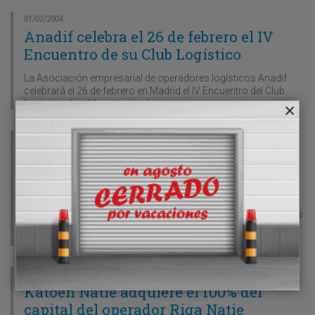
01/02/2004
Anadif celebra el 26 de febrero el IV
Encuentro de su Club Logístico
La Asociación empresarial de operadores logísticos Anadif
celebrará el 26 de febrero en Madrid el IV Encuentro del Club
Logístico Anadif, patrocinado
15/01/2004
Schenker y Siemens crean una joint
venture para ofrecer servicios de
logística subcontratada en Alemania
El operador logístico Schenker y la ingeniería alemana Siemens
han creado una joint venture para trabajar en el sector de la
logística subcontratada.
15/01/2004
Katoen Natie adquiere el 100% del
capital del operador Riga Natie