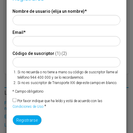
teléfono 944 400 000 y se lo recordaremos.
Nombre de usuario (elija un nombre)
*
Si no es suscriptor de Transporte XXI deje este campo en blanco.
* Campo obligatorio
Email
*
Por favor indique que ha leído y está de acuerdo con las
Condiciones
*
de Uso
Código de suscriptor
(1) (2)
Si no recuerda o no tiene a mano su código de suscriptor llame al
teléfono 944 400 000 y se lo recordaremos.
Si no es suscriptor de Transporte XXI deje este campo en blanco.
LO MÁS LEÍDO
* Campo obligatorio
Por favor indique que ha leído y está de acuerdo con las
Fribasa refuerza su logística con la puesta en marcha de una
*
Condiciones de Uso
nueva base en Vizcaya
El Puerto de Valencia crecerá en oferta ro-pax
La futura terminal ro-pax quema etapas