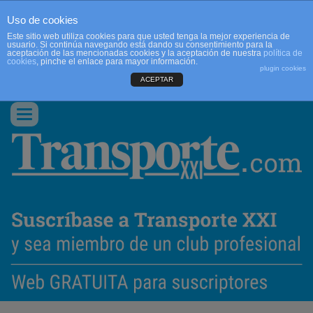
Uso de cookies
Este sitio web utiliza cookies para que usted tenga la mejor experiencia de
usuario. Si continúa navegando está dando su consentimiento para la
aceptación de las mencionadas cookies y la aceptación de nuestra
política de
cookies
, pinche el enlace para mayor información.
plugin cookies
ACEPTAR
QUIENES SOMOS
CONTACTO
PUBLICIDAD
ACCEDER
Conmutar
navegación