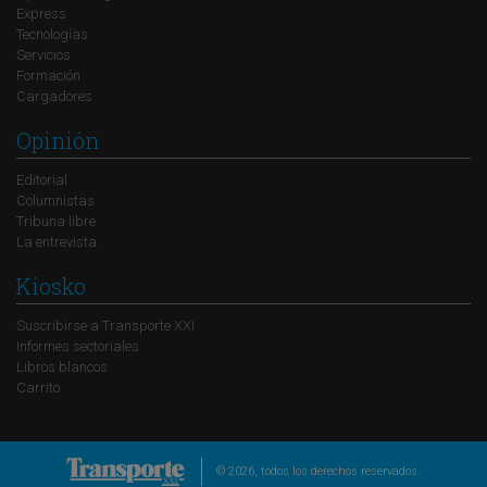
Express
Tecnologías
Servicios
Formación
Cargadores
Opinión
Editorial
Columnistas
Tribuna libre
La entrevista
Kiosko
Suscribirse a Transporte XXI
Informes sectoriales
Libros blancos
Carrito
© 2026, todos los derechos reservados.