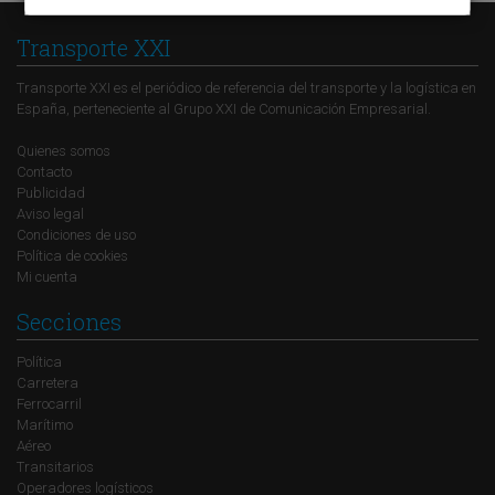
Transporte XXI
Transporte XXI es el periódico de referencia del transporte y la logística en
España, perteneciente al Grupo XXI de Comunicación Empresarial.
Quienes somos
Contacto
Publicidad
Aviso legal
Condiciones de uso
Política de cookies
Mi cuenta
Secciones
Política
Carretera
Ferrocarril
Marítimo
Aéreo
Transitarios
Operadores logísticos