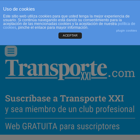
Uso de cookies
Este sitio web utiliza cookies para que usted tenga la mejor experiencia de
usuario. Si continúa navegando está dando su consentimiento para la
aceptación de las mencionadas cookies y la aceptación de nuestra
política de
cookies
, pinche el enlace para mayor información.
plugin cookies
ACEPTAR
QUIENES SOMOS
CONTACTO
PUBLICIDAD
ACCEDER
Conmutar
navegación