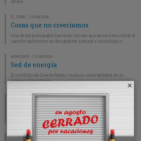
dinero
EL TÚNEL
01/04/2026
|
Cosas que no creeríamos
Una de las principales barreras con las que se va a encontrar el
camión autónomo es de carácter cultural o sociológico
HORIZONTE
01/04/2026
|
Sed de energía
El conflicto de Oriente Medio revela la vulnerabilidad de un
sistema dependiente
LA ROSCA
01/04/2026
|
Descanso inseguro
Europa sigue teniendo un grave déficit de zonas de
estacionamiento seguras para el transporte profesional
REVOLERA
01/04/2026
|