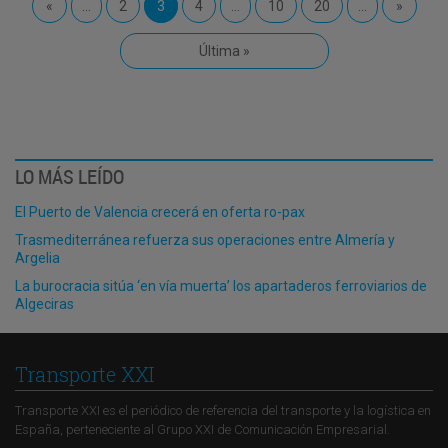
«
...
2
3
4
...
10
20
...
»
Última »
LO MÁS LEÍDO
El Puerto de Valencia crecerá en oferta ro-pax
Trasmediterránea refuerza sus operaciones entre Almería y
Argelia
La burocracia sitúa ‘en vía muerta’ los apartaderos ferroviarios de
Algeciras
Transporte XXI
Transporte XXI es el periódico de referencia del transporte y la logística en
España, perteneciente al Grupo XXI de Comunicación Empresarial.