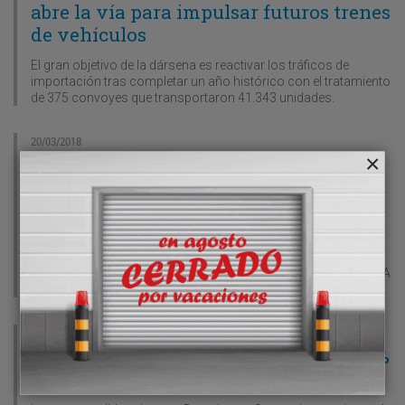
abre la vía para impulsar futuros trenes
de vehículos
El gran objetivo de la dársena es reactivar los tráficos de
importación tras completar un año histórico con el tratamiento
de 375 convoyes que transportaron 41.343 unidades.
20/03/2018
Bilbao, primera escala en España del
petrolero “Eagle San Francisco” en su
viaje inaugural
El buque, fletado por Repsol para un período de cinco años,
descargó cerca de 87.000 toneladas de crudo en la terminal
marítima de Petronor, desde donde partirá rumbo al puerto de A
Coruña.
20/03/2018
Volkswagen Navarra transportó el 46%
de los vehículos por ferrocarril en 2017