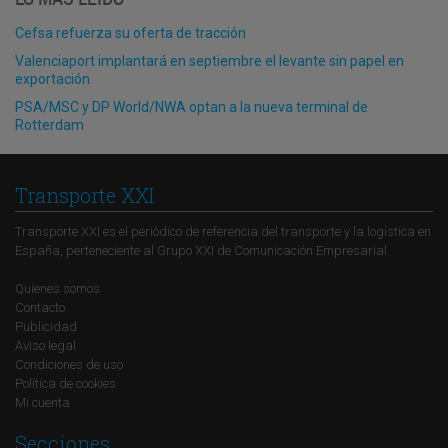
Cefsa refuerza su oferta de tracción
Valenciaport implantará en septiembre el levante sin papel en
exportación
PSA/MSC y DP World/NWA optan a la nueva terminal de
Rotterdam
Transporte XXI
Transporte XXI es el periódico de referencia del transporte y la logística en
España, perteneciente al Grupo XXI de Comunicación Empresarial.
Quienes somos
Contacto
Publicidad
Aviso legal
Condiciones de uso
Política de cookies
Mi cuenta
Secciones