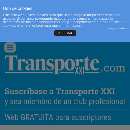
Uso de cookies
Este sitio web utiliza cookies para que usted tenga la mejor experiencia de
usuario. Si continúa navegando está dando su consentimiento para la
aceptación de las mencionadas cookies y la aceptación de nuestra
política de
cookies
, pinche el enlace para mayor información.
plugin cookies
ACEPTAR
QUIENES SOMOS
CONTACTO
PUBLICIDAD
ACCEDER
Conmutar
navegación