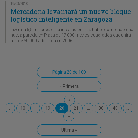
19/03/2018
Mercadona levantará un nuevo bloque
logístico inteligente en Zaragoza
Invertirá 6,5 millones en la instalación tras haber comprado una
nueva parcela en Plaza de 17.000 metros cuadrados que unirá
a la de 50.000 adquirida en 2006.
Página 20 de 100
« Primera
«
...
10
...
19
20
21
...
30
40
...
»
Última »