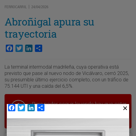
FERROCARRIL
24/04/2026
|
Abroñigal apura su
trayectoria
Facebook
Twitter
LinkedIn
Compartir
La terminal intermodal madrileña, cuya operativa está
previsto que pase al nuevo nodo de Vicálvaro, cerró 2025,
su presumible último ejercicio completo, con un tráfico de
75.144 UTI y una caída del 6,5%.
Para poder seguir leyendo hay que estar
Facebook
Twitter
LinkedIn
Compartir
suscrito a Transporte XXI, el periódico
del transporte y la logística en España.