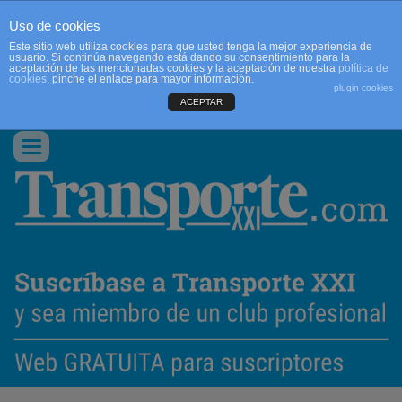
Uso de cookies
Este sitio web utiliza cookies para que usted tenga la mejor experiencia de
usuario. Si continúa navegando está dando su consentimiento para la
aceptación de las mencionadas cookies y la aceptación de nuestra
política de
cookies
, pinche el enlace para mayor información.
plugin cookies
ACEPTAR
QUIENES SOMOS
CONTACTO
PUBLICIDAD
ACCEDER
Conmutar
navegación