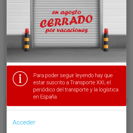
Acceder
Nombre de usuario
Clave
Para poder seguir leyendo hay que
estar suscrito a Transporte XXI, el
¿Olvidó su clave?
Haga clic aquí para recuperarla.
periódico del transporte y la logística
en España.
Registrarse
Acceder
Nombre de usuario (elija un nombre)
*