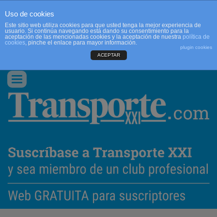
Uso de cookies
Este sitio web utiliza cookies para que usted tenga la mejor experiencia de
usuario. Si continúa navegando está dando su consentimiento para la
aceptación de las mencionadas cookies y la aceptación de nuestra
política de
cookies
, pinche el enlace para mayor información.
plugin cookies
ACEPTAR
QUIENES SOMOS
CONTACTO
PUBLICIDAD
ACCEDER
Conmutar
navegación