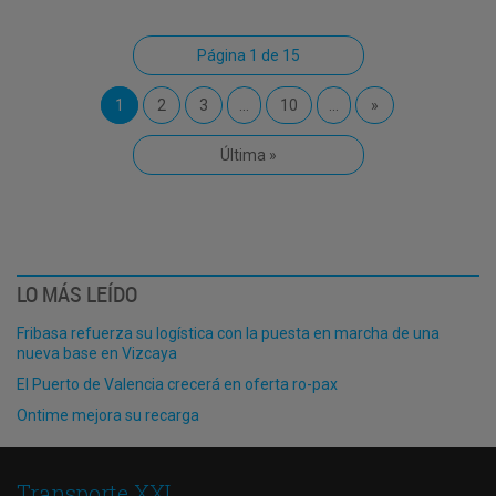
Página 1 de 15
1
2
3
...
10
...
»
Última »
LO MÁS LEÍDO
Fribasa refuerza su logística con la puesta en marcha de una
nueva base en Vizcaya
El Puerto de Valencia crecerá en oferta ro-pax
Ontime mejora su recarga
Transporte XXI