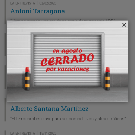
LA ENTREVISTA
02/02/2026
|
Antoni Tarragona
“Hemos creado una red de paletería de mercancía ADR”
LA ENTREVISTA
14/01/2026
|
Miguel Borrás
“Aumentaremos los tráficos con Latinoamérica”
LA ENTREVISTA
15/12/2025
|
Eduardo Lasa
“La transición verde requiere neutralidad de soluciones”
LA ENTREVISTA
30/11/2025
|
Alberto Santana Martínez
“El ferrocarril es clave para ser competitivos y atraer tráficos”
LA ENTREVISTA
15/11/2025
|