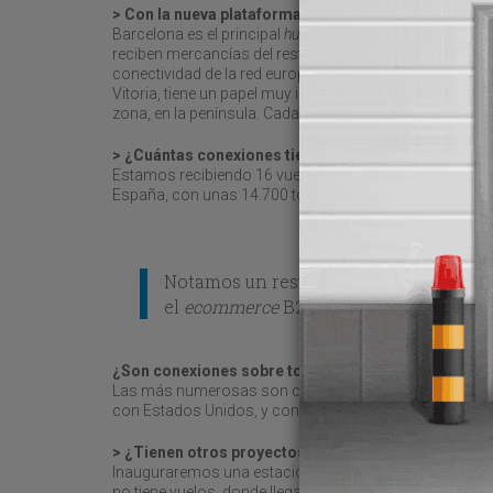
> Con la nueva plataforma, ¿qué posición ocupa El P
Barcelona es el principal
hub
en mercancías origen/dest
reciben mercancías del resto del mundo. Por volumen, el
conectividad de la red europea con Latinoamérica, adem
Vitoria, tiene un papel muy importante porque sirve al 
zona, en la península. Cada uno de nuestros
hubs
está e
> ¿Cuántas conexiones tienen en total en España?
Estamos recibiendo 16 vuelos diarios que hacen 40 op
España, con unas 14.700 toneladas, hasta el pasado m
Notamos un resurgimiento de los clien
el
ecommerce
B2C
¿Son conexiones sobre todo con su
hub
en Alemani
Las más numerosas son con Leipzig, porque son las i
con Estados Unidos, y con Bruselas, donde enlazamos 
> ¿Tienen otros proyectos en cartera para crecer e
Inauguraremos una estación que hemos construido en G
no tiene vuelos, donde llega la mercancía del
hub
o del 