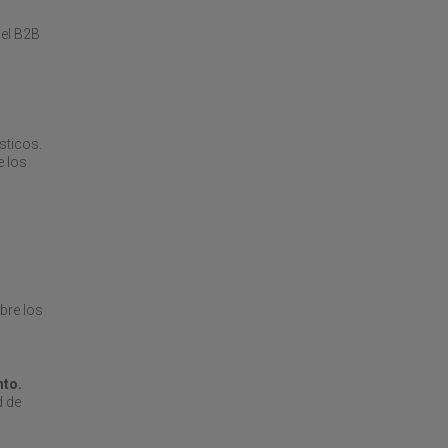
 el B2B
sticos.
e los
bre los
nto.
d de