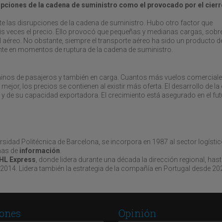
rupciones de la cadena de suministro como el provocado por el cierr
ante las disrupciones de la cadena de suministro. Hubo otro factor que
seis veces el precio. Ello provocó que pequeñas y medianas cargas, sobr
 aéreo. No obstante, siempre el transporte aéreo ha sido un producto d
nte en momentos de ruptura de la cadena de suministro.
inos de pasajeros y también en carga. Cuantos más vuelos comerciale
ejor, los precios se contienen al existir más oferta. El desarrollo de la
 y de su capacidad exportadora. El crecimiento está asegurado en el fu
rsidad Politécnica de Barcelona, se incorpora en 1987 al sector logístic
emas de
información
.
HL Express
, donde lidera durante una década la dirección regional, hast
2014. Lidera también la estrategia de la compañía en Portugal desde 20
ones
Opinión