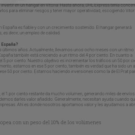
invertir en un hangar en Vitoria. Hasta ahora, DHL Express tenía conce
rlos para eliminar riesgos y tener mayor operatividad, escogiendo Vitor
n España es fiable y con un crecimiento sostenido. El hangar generará
 es decir, un empleo de calidad.
n España?
 los últimos años. Actualmente, llevamos unos ocho meses con un ritmo
spaña también está creciendo a un ritmo del 4 por ciento. En cuanto a
5 por ciento. Nuestro objetivo es incrementar los tráficos un 50 por ci
mento, estamos en ese 5 por ciento, también es verdad que ha sido un 
 ese 50 por ciento. Estamos haciendo inversiones como la de El Prat pa
í, el 1 por ciento restante da mucho volumen, generando miles de envíos
demos darles valor añadido. Generalmente, necesitan ayuda cuando qu
empresas. Ahí es donde nosotros aportamos valor y les ayudamos a abr
ropea con un peso del 10% de los volúmenes