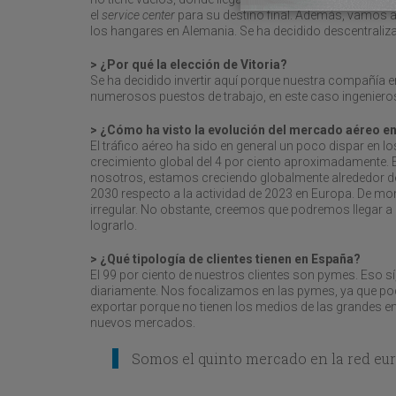
el
service
center
para su destino final. Además, vamos a 
los hangares en Alemania. Se ha decidido descentraliza
> ¿Por qué la elección de Vitoria?
Se ha decidido invertir aquí porque nuestra compañía e
numerosos puestos de trabajo, en este caso ingenieros,
> ¿Cómo ha visto la evolución del mercado aéreo e
El tráfico aéreo ha sido en general un poco dispar en
crecimiento global del 4 por ciento aproximadamente. E
nosotros, estamos creciendo globalmente alrededor del 
2030 respecto a la actividad de 2023 en Europa. De mo
irregular. No obstante, creemos que podremos llegar a
lograrlo.
> ¿Qué tipología de clientes tienen en España?
El 99 por ciento de nuestros clientes son pymes. Eso s
diariamente. Nos focalizamos en las pymes, ya que po
exportar porque no tienen los medios de las grandes 
nuevos mercados.
Somos el quinto mercado en la red eu