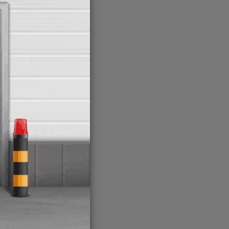
e
r hub,
de su
rga en
amos
ón que
tes en