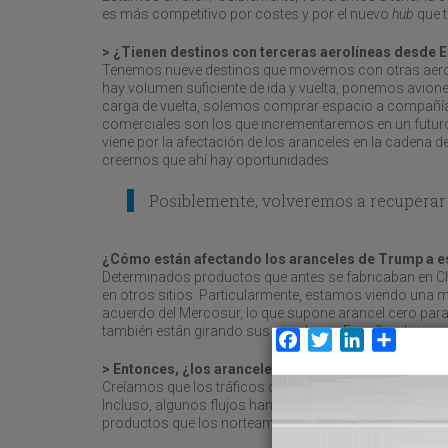
es más competitivo por costes y por el nuevo
hub
que 
> ¿Tienen destinos con terceras aerolíneas desde E
Tenemos nueve destinos que movemos con otras aerol
hay volumen suficiente de ida y vuelta, ponemos avion
carga de vuelta, solemos comprar espacio a compañías
comerciales son los que incrementaremos en un futuro 
viene por la afectación de los aranceles en la cadena d
creemos que ahí hay oportunidades.
Posiblemente, volveremos a recuperar
¿Cómo están afectando los aranceles de Trump a es
Determinados productos que antes se fabricaban en Ch
en otros sitios. Particularmente, estamos viendo una m
acuerdo del Mercosur, lo que supone arancel cero par
también están girando sus ojos hacia España y hacia el 
Facebook
Twitter
LinkedIn
Compar
> Entonces, ¿los aranceles no han perjudicado al 
Creíamos que los tráficos de Europa con Estados Unido
Incluso, algunos flujos han aumentado. Y ello porque 
productos que los norteamericanos compraban antes 