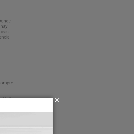
 Donde
 hay
íneas
encia
 compre
 fácil.