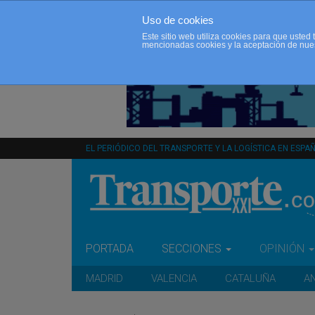
Uso de cookies
Este sitio web utiliza cookies para que uste
mencionadas cookies y la aceptación de nue
EL PERIÓDICO DEL TRANSPORTE Y LA LOGÍSTICA EN ESPA
PORTADA
SECCIONES
OPINIÓN
MADRID
VALENCIA
CATALUÑA
A