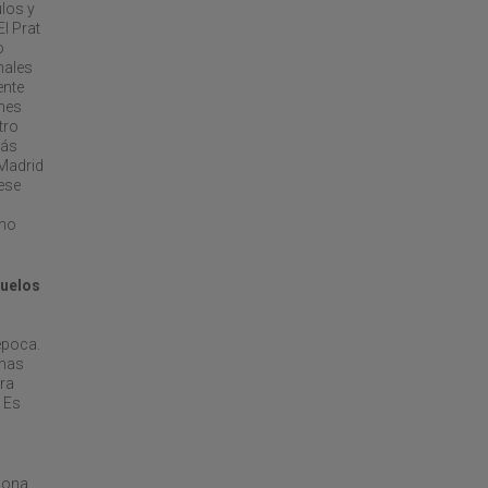
los y
l Prat
o
nales
ente
ones
tro
más
Madrid
ese
 no
vuelos
época.
anas
ra
 Es
elona