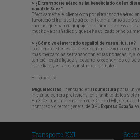
> ¿El transporte aéreo se ha beneficiado de las dis
canal de Suez?
Efectivamente, el cliente opta por el transporte aéreo 
favoreció el transporte aéreo: el flete marítimo subió 
medias, que iban en grupajes marítimos se desviaran al
mucho valor añadido y que se ha utilizado principalme
> ¿Cómo ve el mercado español de cara al futuro?
Los aeropuertos españoles seguirán creciendo en térm
más mercancías se transportan en las bodegas. Y, a lo m
también estará ligado al desarrollo económico del país
inmediato y en las circunstancias actuales.
El personaje
Miguel Borrás
, licenciado en
arquitectura
por la Unive
iniciar su carrera profesional en el ámbito de los sist
En 2003, tras la integración en el Grupo DHL, se une a
D
nombrado director general de
DHL Express España
en 
Transporte XXI
Secci