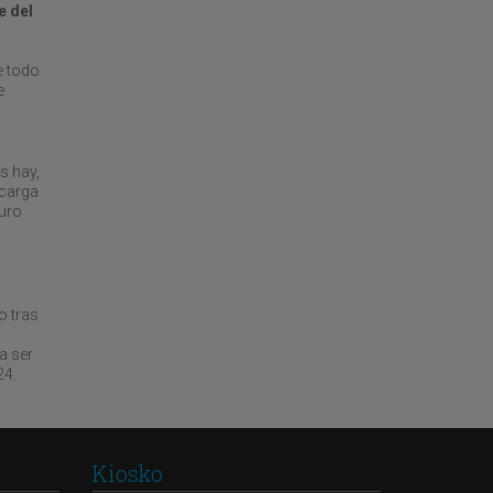
e del
e todo
e
s hay,
 carga
turo
o tras
a ser
24.
Kiosko