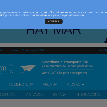
d tenga la mejor experiencia de usuario. Si continúa navegando está dando su cons
stra
política de cookies
, pinche el enlace para mayor información.
ACEPTAR
ÑOL
Viernes 07 de agosto, 2026
QUIE
HEMEROTECA
AGENDA
KIOSKO
NDALUCÍA
PAÍS VASCO
ESPAÑA
INTERNACIONAL