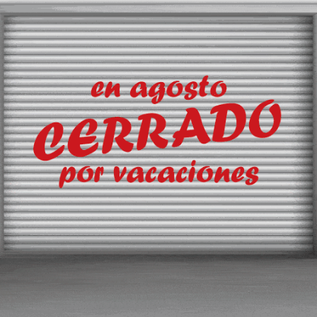
rat en los tres
hubs
que tiene DHL en España?
ino, de clientes de Barcelona que exportan mercancías o de clientes qu
 aeropuerto de Madrid es el primero ya que tiene la mayor parte de la
ás de los tráficos con destino y/o origen en Madrid. En cuanto al terce
resto de nuestras seis gateways, que solo reciben y expiden mercancías 
specializado en una actividad.
eraciones diariamente. En volumen, somos segundos en tráficos de ca
es de octubre, según Aena.
tes tradicionales del B2B, que es mucho más rentable que
a?
ntercontinentales, pero también tenemos con Inglaterra, donde conect
con África y con Asia.
n capacidad en el mercado español?
irona a principios de este año. Es un
service
center
, que es una estaci
gateway más cercano, a través de furgonetas. Se reclasifican los paque