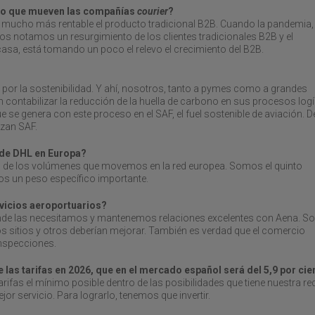
cto que mueven las compañías
courier
?
Es mucho más rentable el producto tradicional B2B. Cuando la pandemia,
 notamos un resurgimiento de los clientes tradicionales B2B y el
casa, está tomando un poco el relevo el crecimiento del B2B.
por la sostenibilidad. Y ahí, nosotros, tanto a pymes como a grandes
ontabilizar la reducción de la huella de carbono en sus procesos logí
 se genera con este proceso en el SAF, el fuel sostenible de aviación. D
izan SAF.
 de DHL en Europa?
o de los volúmenes que movemos en la red europea. Somos el quinto
 un peso específico importante.
rvicios aeroportuarios?
de las necesitamos y mantenemos relaciones excelentes con Aena. So
s sitios y otros deberían mejorar. También es verdad que el comercio
inspecciones.
las tarifas en 2026, que en el mercado español será del 5,9 por cie
ifas el mínimo posible dentro de las posibilidades que tiene nuestra re
or servicio. Para lograrlo, tenemos que invertir.