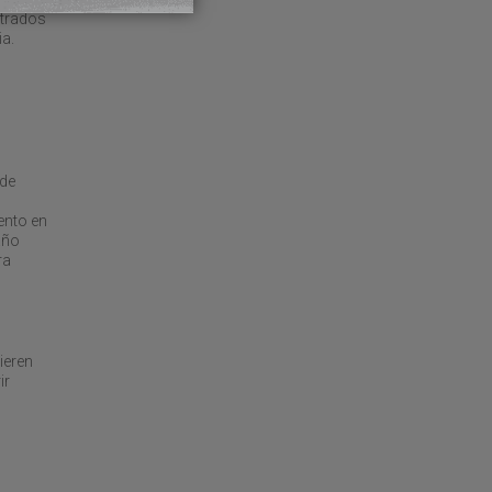
ntrados
ia.
 de
ento en
año
ra
ieren
ir