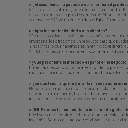
> ¿El
ecommerce
ha pasado a ser el principal produ
Sí en cuanto a volumen, no en cuanto a rentabilidad. 
se vio ensombrecido por el ecommerce. Ahora, nosotros
ecommerce
B2C ya no crece a doble dígito. En nuestra 
> ¿Aportan sostenibilidad a sus clientes?
Sí. Nuestros clientes están cada vez más preocupados 
empresas, les ofrecemos un producto para que puedan c
Y nosotros lo que hacemos es invertir todo el dinero que
20.000 clientes que tenemos en España, la mitad ya util
>¿Qué peso tiene el mercado español en el negocio
El mercado español supone alrededor del 10 por cient
mercado. Tenemos una condición muy buena y tenemos
> ¿En qué tendría que mejorar la infraestructura/se
Nosotros tenemos nuestras propias instalaciones don
servicios paraduaneros, la agilidad es mayor en alguno
internacional se ha complicado con más requisitos e 
> DHL Express ha anunciado un incremento global de 
Efectivamente, nosotros tratamos de incrementar las tar
inversión. Somos cuidadosos en el sentido de dar el mej