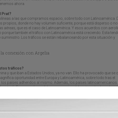
tenemos ahora.
l Prat?
íneas a las que compramos espacio, sobre todo con Latinoamérica.
es propios, donde no hay volumen suficiente, porque está disperso o no
 aéreas, que es el caso de Latinoamérica. Y esos acuerdos con aerol
porque también el tráfico con Latinoamérica está creciendo. Esta tend
e suministro. Los tráficos se están rebalanceando por esta situación y
 la conexión con Argelia
tos tráficos?
ina y que iban a Estados Unidos, ya no van. Ello ha provocado que se
agnífica oportunidad entre Europa y Latinoamérica, sobre todo tras el
a los países adheridos al mismo. Además, los países latinoamericanos
resto de Europa en la medida que su vecino del norte no les hace la vida
tir
mercado europeo?
s iban a resultar muy perjudicados. No ha sido así, se han mantenido.
ha disminuido mucho el tráfico entre Estados Unidos y China. Algunos
en China, los compran ahora en Europa..