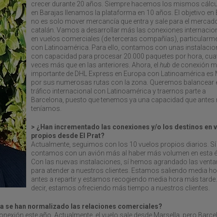
crecer durante 20 años. Siempre hacemos los mismos cálcu
en Barajas llenamos la plataforma en 10 años. El objetivo en E
no es solo mover mercancía que entra y sale para el mercad
catalán. Vamos a desarrollar más las conexiones internacio
en vuelos comerciales (de terceras compañías), particularm
con Latinoamérica. Para ello, contamos con unas instalaci
con capacidad para procesar 20.000 paquetes por hora, cua
veces más que en las anteriores. Ahora, el
hub
de conexión 
importante de DHL Express en Europa con Latinoamérica es 
por sus numerosas rutas con la zona. Queremos balancear 
tráfico internacional con Latinoamérica y traernos parte a
Barcelona, puesto que tenemos ya una capacidad que antes
teníamos.
> ¿Han incrementado las conexiones y/o los destinos en 
propios desde El Prat?
Actualmente, seguimos con los 10 vuelos propios diarios. Sí
contamos con un avión más al haber más volumen en esta 
Con las nuevas instalaciones, sí hemos agrandado las vent
para atender a nuestros clientes. Estamos saliendo media ho
antes a repartir y estamos recogiendo media hora más tarde.
decir, estamos ofreciendo más tiempo a nuestros clientes.
ya se han normalizado las relaciones comerciales?
onexión este año. Actualmente, el vuelo sale desde Marsella, pero Barc