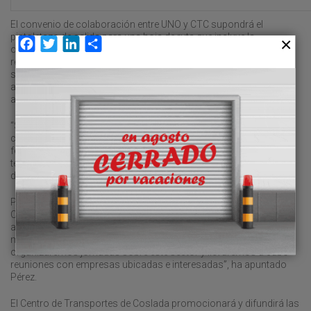
El convenio de colaboración entre UNO y CTC supondrá el
pistoletazo de salida para una hoja de ruta que incluye la
Facebook
Twitter
LinkedIn
Compartir
organización de cursos, seminarios, foros y proyectos
relacionados con todos los eslabones de la cadena de
suministro. Ambas entidades persiguen convertir los retos
actuales del sector en “oportunidades de capacitación,
adquisición de competencias y enseñanza profesional”.
“Solo a través de la colaboración público-privada real podremos
crear las bases de la logística del futuro, que requiere de una
formación práctico-teórica y del desarrollo de las habilidades
técnicas que demanda nuestro sector”, ha señalado el presiente
de UNO, Francisco Aranda.
Por su parte, el consejero de Transportes e Infraestructuras de la
Comunidad de Madrid, David Pérez, recalcó que, en virtud del
acuerdo, se impartirán cursos de formación y se pondrán en
marcha seminarios en materia logística. “Del mismo modo,
organizaremos jornadas sobre este sector y llevaremos a cabo
reuniones con empresas ubicadas e interesadas”, ha apuntado
Pérez.
El Centro de Transportes de Coslada promocionará y difundirá las