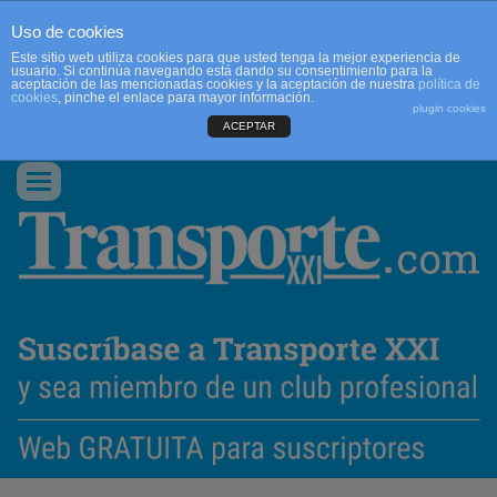
Uso de cookies
Este sitio web utiliza cookies para que usted tenga la mejor experiencia de
usuario. Si continúa navegando está dando su consentimiento para la
aceptación de las mencionadas cookies y la aceptación de nuestra
política de
cookies
, pinche el enlace para mayor información.
plugin cookies
ACEPTAR
QUIENES SOMOS
CONTACTO
PUBLICIDAD
ACCEDER
Conmutar
navegación