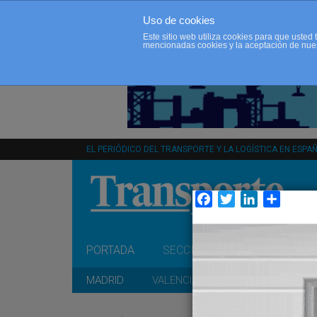
Uso de cookies
Este sitio web utiliza cookies para que uste
mencionadas cookies y la aceptación de nue
EL PERIÓDICO DEL TRANSPORTE Y LA LOGÍSTICA EN ESPA
Facebook
Twitter
LinkedIn
Compar
PORTADA
SECCIONES
OPINIÓN
MADRID
VALENCIA
CATALUÑA
A