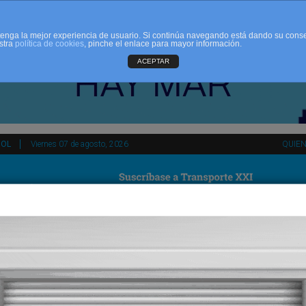
d tenga la mejor experiencia de usuario. Si continúa navegando está dando su cons
stra
política de cookies
, pinche el enlace para mayor información.
ACEPTAR
ÑOL
Viernes 07 de agosto, 2026
QUIE
tir
HEMEROTECA
AGENDA
KIOSKO
NDALUCÍA
PAÍS VASCO
ESPAÑA
INTERNACIONAL