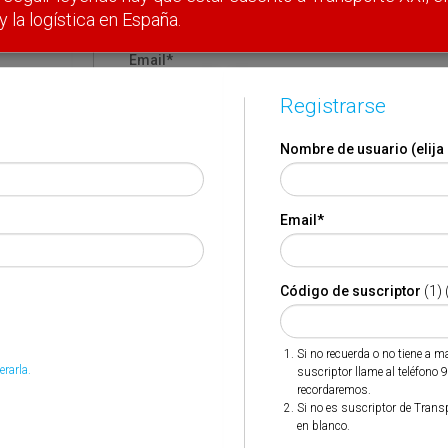
y la logística en España.
Email
*
Registrarse
Código de suscriptor
(1) (2)
Nombre de usuario (elija
Si no recuerda o no tiene a mano su código de suscriptor
llame al teléfono 944 400 000 y se lo recordaremos.
Email
*
Si no es suscriptor de Transporte XXI deje este campo en
blanco.
Código de suscriptor
(1) 
* Campo obligatorio
Por favor indique que ha leído y está de acuerdo con las
Si no recuerda o no tiene a 
*
Condiciones de Uso
erarla.
suscriptor llame al teléfono 
recordaremos.
Si no es suscriptor de Trans
en blanco.