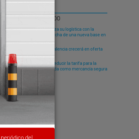
LO MÁS LEÍDO
Fribasa refuerza su logística con la
puesta en marcha de una nueva base en
Vizcaya
El Puerto de Valencia crecerá en oferta
ro-pax
Feteia valora reducir la tarifa para la
carga entregada como mercancía segura
rte y
 periódico del