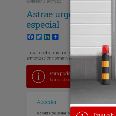
CARRETERA
29/07/2025
|
Astrae urge cambios en
especial
Facebook
Twitter
LinkedIn
Compartir
La patronal reclama medidas para la mejora del si
armonización normativa y una mayor participació
Para poder seguir leyendo hay que
la logística en España.
Acceder
Nombre de usuario
Para poder 