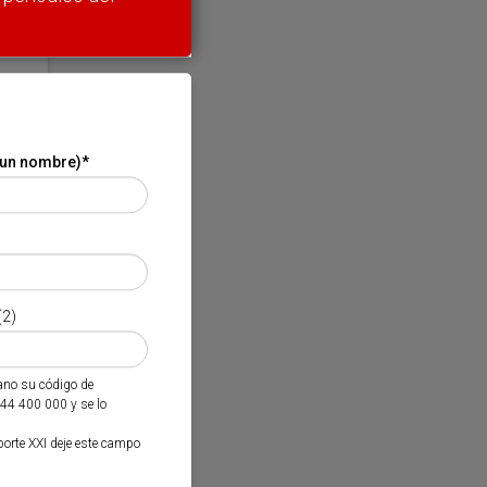
 un nombre)
*
(2)
mano su código de
944 400 000 y se lo
porte XXI deje este campo