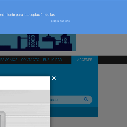
entimiento para la aceptación de las
plugin cookies
NES SOMOS
CONTACTO
PUBLICIDAD
ACCEDER
Buscar: