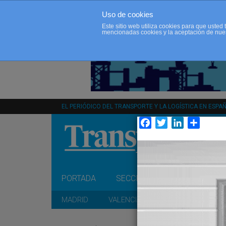
Uso de cookies
Este sitio web utiliza cookies para que uste
mencionadas cookies y la aceptación de nue
EL PERIÓDICO DEL TRANSPORTE Y LA LOGÍSTICA EN ESPA
Facebook
Twitter
LinkedIn
Compar
PORTADA
SECCIONES
OPINIÓN
MADRID
VALENCIA
CATALUÑA
A