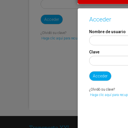
Acceder
Nombre de usuario
¿Olvidó su clave?
Haga clic aquí para recuperarla.
Clave
¿Olvidó su clave?
Haga clic aquí para recup
Transporte XXI
Secci