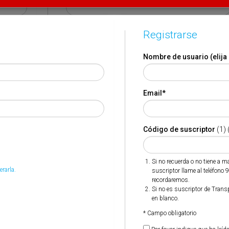
Código de suscriptor
(1) (2)
Registrarse
Nombre de usuario (elija
Si no recuerda o no tiene a mano su código de suscriptor
llame al teléfono 944 400 000 y se lo recordaremos.
Si no es suscriptor de Transporte XXI deje este campo en
Email
*
blanco.
* Campo obligatorio
Código de suscriptor
(1) 
Por favor indique que ha leído y está de acuerdo con las
*
Condiciones de Uso
Si no recuerda o no tiene a 
erarla.
suscriptor llame al teléfono 
recordaremos.
Si no es suscriptor de Trans
en blanco.
* Campo obligatorio
ones
Opinión