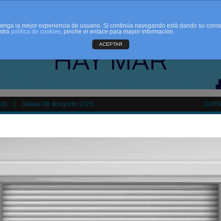
d tenga la mejor experiencia de usuario. Si continúa navegando está dando su cons
stra
política de cookies
, pinche el enlace para mayor información.
ACEPTAR
ÑOL
Sábado 08 de agosto, 2026
QUIE
tir
HEMEROTECA
AGENDA
KIOSKO
NDALUCÍA
PAÍS VASCO
ESPAÑA
INTERNACIONAL