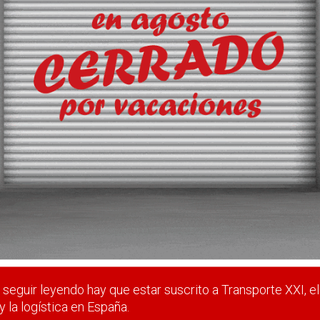
dad unitaria
ermática.
 estar suscrito a Transporte XXI, el periódico del transpo
Registrarse
Nombre de usuario (elija un nombre)
*
seguir leyendo hay que estar suscrito a Transporte XXI, el
y la logística en España.
Email
*