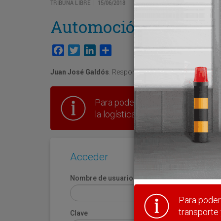
TRIBUNA LIBRE
15/06/2018
|
Automoción: trazabili
Facebook
Twitter
LinkedIn
Compartir
Juan José Galdós
. Responsable de Industria 4.0 en Ib
Para poder seguir leyendo hay que
la logística en España.
Acceder
Nombre de usuario
Para poder 
transporte 
Clave