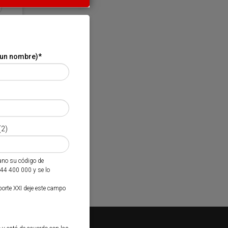
 un nombre)
*
(2)
mano su código de
944 400 000 y se lo
porte XXI deje este campo
Kiosko