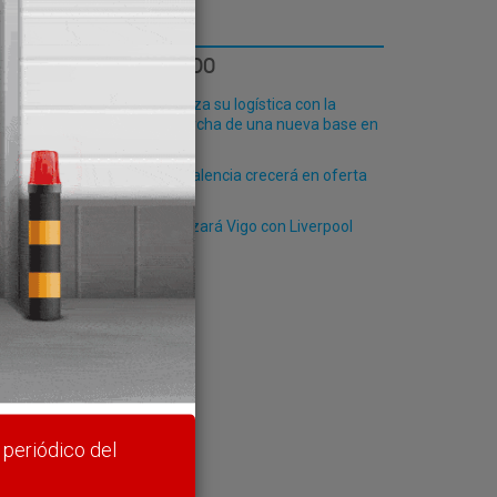
LO MÁS LEÍDO
Fribasa refuerza su logística con la
puesta en marcha de una nueva base en
Vizcaya
El Puerto de Valencia crecerá en oferta
ro-pax
Suardiaz enlazará Vigo con Liverpool
rte y
 periódico del