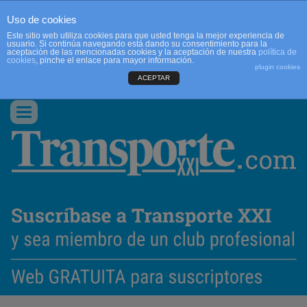
Uso de cookies
Este sitio web utiliza cookies para que usted tenga la mejor experiencia de
usuario. Si continúa navegando está dando su consentimiento para la
aceptación de las mencionadas cookies y la aceptación de nuestra
política de
cookies
, pinche el enlace para mayor información.
plugin cookies
ACEPTAR
QUIENES SOMOS
CONTACTO
PUBLICIDAD
ACCEDER
Conmutar
navegación