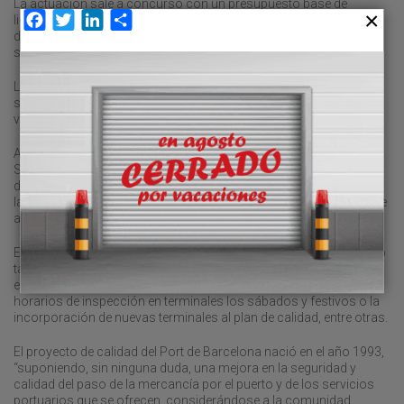
La actuación sale a concurso con un presupuesto base de
Facebook
Twitter
LinkedIn
Compartir
licitación de 3,24 millones de euros (IVA incluido) por un periodo
de dos años. Hay dos posibles prórrogas de un año cada una,
siendo la duración máxima del contrato de cuatro años.
La empresa adjudicataria deberá controlar los procesos del
sistema de calidad en las terminales de contenedores, de
vehículos y en área PIF.
Además, el adjudicatario deberá realizar la asistencia a los
Servicios de Inspección en Frontera y la gestión de las solicitudes
de posicionados de contenedores para su inspección, así como
la verificación y control de la recepción de desechos de buques de
acuerdo con el Convenio Marpol.
El contrato deberá dar respuesta a las actuales necesidades, pero
también a todas aquellas nuevas que puedan surgir,
especialmente aquellas que provengan de la ampliación de
horarios de inspección en terminales los sábados y festivos o la
incorporación de nuevas terminales al plan de calidad, entre otras.
El proyecto de calidad del Port de Barcelona nació en el año 1993,
“suponiendo, sin ninguna duda, una mejora en la seguridad y
calidad del paso de la mercancía por el puerto y de los servicios
portuarios que se ofrecen, considerándose a la comunidad