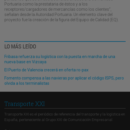
Portuaria como la prestataria de éstos y a los
receptores/cargadores de mercancías como los clientes”,
señalan desde la Autoridad Portuaria. Un elemento clave del
proyecto fue la creación de la figura del Equipo de Calidad (EQ).
LO MÁS LEÍDO
Fribasa refuerza su logística con la puesta en marcha de una
nueva base en Vizcaya
El Puerto de Valencia crecerá en oferta ro-pax
Fomento compensa a las navieras por aplicar el código ISPS, pero
olvida a los terminalistas
Transporte XXI
Transporte XXI es el periódico de referencia del transporte y la logística en
España, perteneciente al Grupo XXI de Comunicación Empresarial.