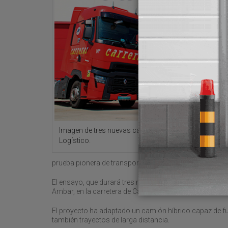
Imagen de tres nuevas cabezas tractoras Renault Tr
Logístico.
prueba pionera de transporte con hidrógeno renovable
El ensayo, que durará tres meses, busca reducir en 30 
Ambar, en la carretera de Castellón, hasta el almacén c
El proyecto ha adaptado un camión híbrido capaz de fun
también trayectos de larga distancia.