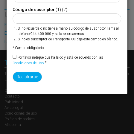
Código de suscriptor
(1) (2)
LO MÁS LEÍDO
El Puerto de Valencia crecerá en oferta ro-pax
Si no recuerda o no tiene a mano su código de suscriptor llame al
El contenedor sonríe en España
teléfono 944 400 000 y se lo recordaremos.
Si no es suscriptor de Transporte XXI deje este campo en blanco.
IoT y la revolución sostenible de la logística
* Campo obligatorio
Por favor indique que ha leído y está de acuerdo con las
Transporte XXI
*
Condiciones de Uso
Transporte XXI es el periódico de referencia del transporte y la logística en
España, perteneciente al Grupo XXI de Comunicación Empresarial.
Quienes somos
Contacto
Publicidad
Aviso legal
Condiciones de uso
Política de cookies
Mi cuenta