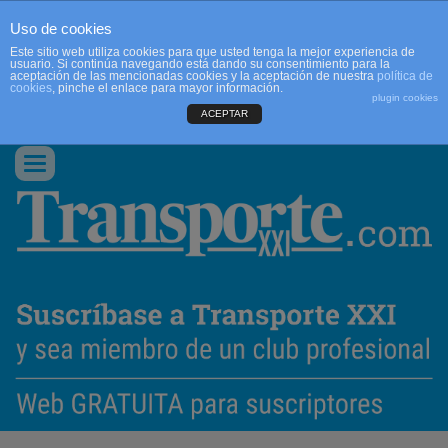
Uso de cookies
Este sitio web utiliza cookies para que usted tenga la mejor experiencia de
usuario. Si continúa navegando está dando su consentimiento para la
aceptación de las mencionadas cookies y la aceptación de nuestra
política de
cookies
, pinche el enlace para mayor información.
plugin cookies
ACEPTAR
QUIENES SOMOS
CONTACTO
PUBLICIDAD
ACCEDER
Conmutar
navegación