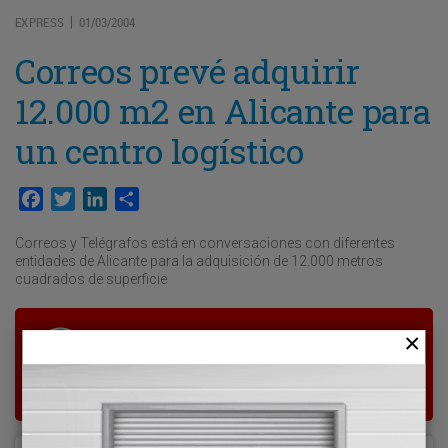
EXPRESS
01/03/2004
|
Correos prevé adquirir
12.000 m2 en Alicante para
un centro logístico
Facebook
Twitter
LinkedIn
Compartir
Correos y Telégrafos está en conversaciones con diferentes
entidades de Alicante para la adquisición de 12.000 metros
cuadrados de superficie
Para poder seguir leyendo hay que estar
suscrito a Transporte XXI, el periódico
del transporte y la logística en España.