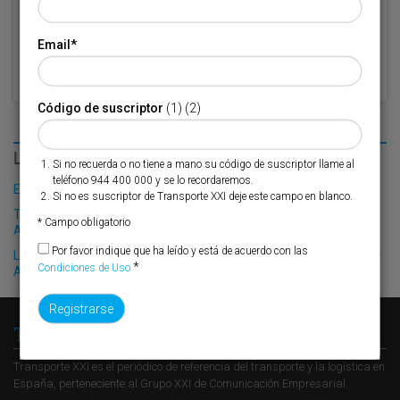
*
de Uso
Email
*
Código de suscriptor
(1) (2)
LO MÁS LEÍDO
Si no recuerda o no tiene a mano su código de suscriptor llame al
teléfono 944 400 000 y se lo recordaremos.
El Puerto de Valencia crecerá en oferta ro-pax
Si no es suscriptor de Transporte XXI deje este campo en blanco.
Trasmediterránea refuerza sus operaciones entre Almería y
* Campo obligatorio
Argelia
Por favor indique que ha leído y está de acuerdo con las
La burocracia sitúa ‘en vía muerta’ los apartaderos ferroviarios de
*
Condiciones de Uso
Algeciras
Transporte XXI
Transporte XXI es el periódico de referencia del transporte y la logística en
España, perteneciente al Grupo XXI de Comunicación Empresarial.