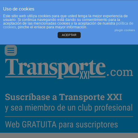
Uso de cookies
Este sitio web utiliza cookies para que usted tenga la mejor experiencia de
usuario. Si continúa navegando está dando su consentimiento para la
aceptación de las mencionadas cookies y la aceptación de nuestra
política de
cookies
, pinche el enlace para mayor información.
plugin cookies
ACEPTAR
QUIENES SOMOS
CONTACTO
PUBLICIDAD
ACCEDER
Conmutar
navegación