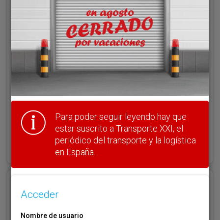
Acceder
Nombre de usuario
Clave
Para poder seguir leyendo hay que
estar suscrito a Transporte XXI, el
¿Olvidó su clave?
periódico del transporte y la logística
Haga clic aquí para recuperarla.
en España.
Registrarse
Acceder
Nombre de usuario (elija un nombre)
*
Nombre de usuario