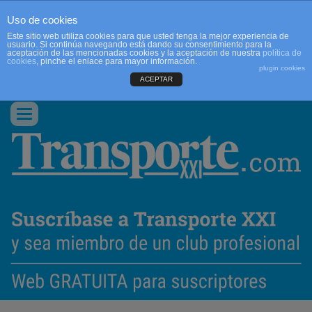
Uso de cookies
Este sitio web utiliza cookies para que usted tenga la mejor experiencia de
usuario. Si continúa navegando está dando su consentimiento para la
aceptación de las mencionadas cookies y la aceptación de nuestra
política de
cookies
, pinche el enlace para mayor información.
plugin cookies
ACEPTAR
QUIENES SOMOS
CONTACTO
PUBLICIDAD
ACCEDER
Conmutar
navegación