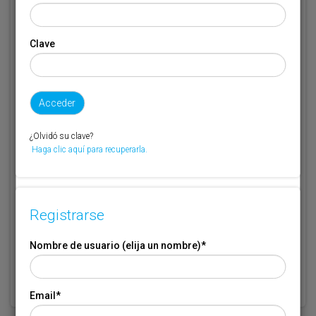
Email
*
Clave
Código de suscriptor
(1) (2)
Si no recuerda o no tiene a mano su código de suscriptor llame al
¿Olvidó su clave?
teléfono 944 400 000 y se lo recordaremos.
Haga clic aquí para recuperarla.
Si no es suscriptor de Transporte XXI deje este campo en blanco.
* Campo obligatorio
Registrarse
Por favor indique que ha leído y está de acuerdo con las
Condiciones
*
de Uso
Nombre de usuario (elija un nombre)
*
Email
*