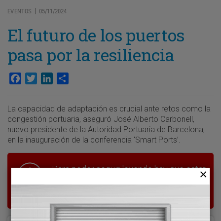
EVENTOS
05/11/2024
|
El futuro de los puertos
pasa por la resiliencia
Facebook
Twitter
LinkedIn
Compartir
La capacidad de adaptación es crucial ante retos como la
congestión portuaria, aseguró José Alberto Carbonell,
nuevo presidente de la Autoridad Portuaria de Barcelona,
en la inauguración de la conferencia ‘Smart Ports’.
Para poder seguir leyendo hay que estar
suscrito a Transporte XXI, el periódico
del transporte y la logística en España.