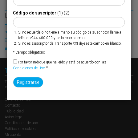
Código de suscriptor
(1) (2)
LO MÁS LEÍDO
Fribasa refuerza su logística con la puesta en marcha de una
nueva base en Vizcaya
Si no recuerda o no tiene a mano su código de suscriptor llame al
teléfono 944 400 000 y se lo recordaremos.
El Puerto de Valencia crecerá en oferta ro-pax
Si no es suscriptor de Transporte XXI deje este campo en blanco.
Algeciras reclama la modernización del PCF
* Campo obligatorio
Por favor indique que ha leído y está de acuerdo con las
*
Condiciones de Uso
Transporte XXI
Transporte XXI es el periódico de referencia del transporte y la logística en
España, perteneciente al Grupo XXI de Comunicación Empresarial.
Quienes somos
Contacto
Publicidad
Aviso legal
Condiciones de uso
Política de cookies
Mi cuenta