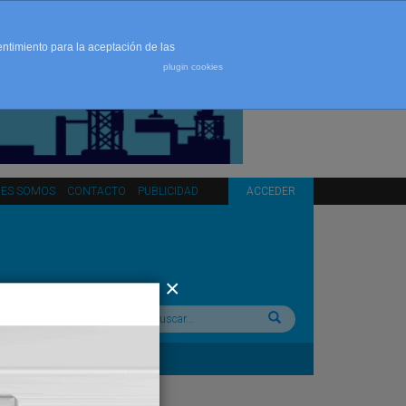
entimiento para la aceptación de las
plugin cookies
NES SOMOS
CONTACTO
PUBLICIDAD
ACCEDER
Buscar: