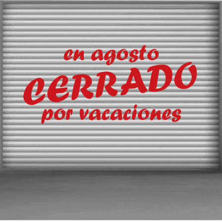
igüedad
arriles y Transportes por Carretera, y del INTA. Expresidente d
a medida de condicionar el acceso al mercado en base a la exi
l no se puede mantener, siendo inaplicable desde la promulgaci
 3 de abril de 2014, cuyos fundamentos -no añadir nuevos requisit
a y competencia profesional-, se han ratificado en la resolució
 estar suscrito a Transporte XXI, el periódico del transpo