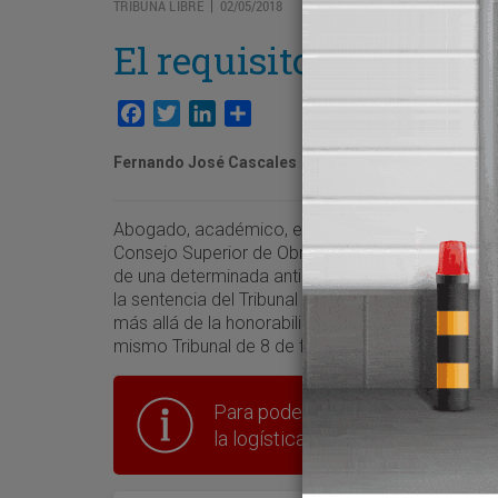
TRIBUNA LIBRE
02/05/2018
|
El requisito de la ant
Facebook
Twitter
LinkedIn
Compartir
Fernando José Cascales
Abogado, académico, exdirector general de Ferroc
Consejo Superior de Obras Públicas y de INSA. L
de una determinada antigüedad del material móvi
la sentencia del Tribunal de Justicia de la UE de
más allá de la honorabilidad, capacidad económic
mismo Tribunal de 8 de febrero de 2018
Para poder seguir leyendo hay que
la logística en España.