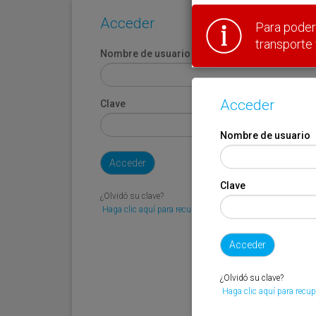
Acceder
Para poder 
transporte 
Nombre de usuario
Acceder
Clave
Nombre de usuario
Clave
¿Olvidó su clave?
Haga clic aquí para recuperarla.
¿Olvidó su clave?
Haga clic aquí para recup