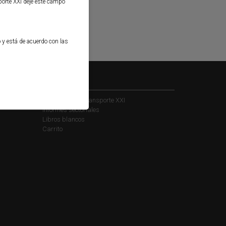
porte XXI deje este campo
o y está de acuerdo con las
Kiosko
Suscribirse a Transporte XXI
Informes sectoriales
Libros blancos
Carrito