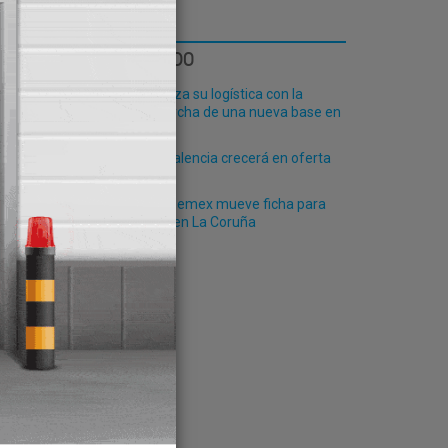
LO MÁS LEÍDO
Fribasa refuerza su logística con la
puesta en marcha de una nueva base en
Vizcaya
El Puerto de Valencia crecerá en oferta
ro-pax
La mexicana Pemex mueve ficha para
el
desembarcar en La Coruña
gencia
ón de
os
n del
rte y