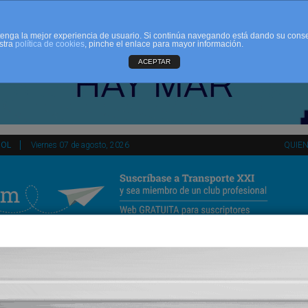
d tenga la mejor experiencia de usuario. Si continúa navegando está dando su cons
stra
política de cookies
, pinche el enlace para mayor información.
ACEPTAR
ÑOL
Viernes 07 de agosto, 2026
QUIE
tir
HEMEROTECA
AGENDA
KIOSKO
NDALUCÍA
PAÍS VASCO
ESPAÑA
INTERNACIONAL