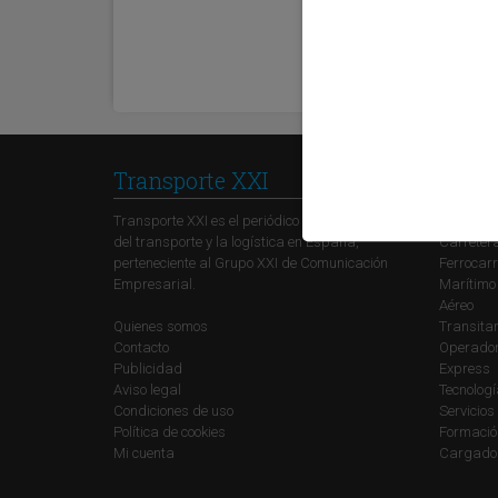
Transporte XXI
Secci
Transporte XXI es el periódico de referencia
Política
del transporte y la logística en España,
Carreter
perteneciente al Grupo XXI de Comunicación
Ferrocarr
Empresarial.
Marítimo
Aéreo
Quienes somos
Transitar
Contacto
Operadore
Publicidad
Express
Aviso legal
Tecnolog
Condiciones de uso
Servicios
Política de cookies
Formació
Mi cuenta
Cargado