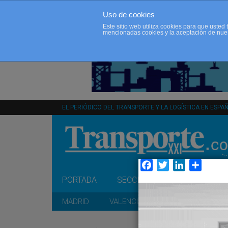
Uso de cookies
Este sitio web utiliza cookies para que uste
mencionadas cookies y la aceptación de nue
EL PERIÓDICO DEL TRANSPORTE Y LA LOGÍSTICA EN ESPA
Facebook
Twitter
LinkedIn
Compar
PORTADA
SECCIONES
OPINIÓN
MADRID
VALENCIA
CATALUÑA
A