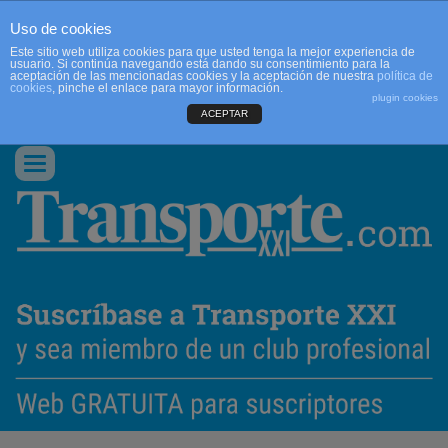
Uso de cookies
Este sitio web utiliza cookies para que usted tenga la mejor experiencia de
usuario. Si continúa navegando está dando su consentimiento para la
aceptación de las mencionadas cookies y la aceptación de nuestra
política de
cookies
, pinche el enlace para mayor información.
plugin cookies
ACEPTAR
QUIENES SOMOS
CONTACTO
PUBLICIDAD
ACCEDER
Conmutar
navegación