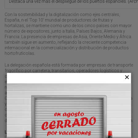
Destaca una vez más el despliegue de los puertos españoles. (Arc
Con la sostenibilidad y la digitalización como ejes centrales,
España, n el ‘Top 10’ mundial de productores de frutas y
hortalizas, se mantiene como uno de los cinco países con mayor
número de expositores, junto a Italia, Países Bajos, Alemania y
Francia. La presencia de empresas de Asia, Oriente Medio y África
también sigue en aumento, reflejando la creciente competencia
internacional en la comercialización y distribución de productos
hortofrutícolas.
La delegación española está formada por empresas de transporte
frigorífico por carretera, transitarios, operadores logísticos y
cargadores. Destaca una vez más el despliegue de los puertos
españoles, que el pasado año canalizaron un total de 11,3
millones de toneladas de productos hortofrutícolas. Doce
autoridades portuarias (Almería, Algeciras, Barcelona, Bilbao,
Cartagena, Castellón, Huelva, Las Palmas, Málaga, Motril, Valencia
y Vigo) están presentes en el estand de Puertos del Estado. El
objetivo: “posicionarse en el corazón de Europa como la mejor
opción para el tráfico de productos frescos”, según destacan
desde el organismo público, que preside Álvaro Rodríguez Dapena.
La ‘armada’ española
Los datos respaldan su propuesta: una red de infraestructuras