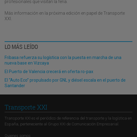
profesionales que visitan la feria.
Más información en la próxima edición en papel de Transporte
XXI.
LO MÁS LEÍDO
Fribasa refuerza su logística con la puesta en marcha de una
nueva base en Vizcaya
El Puerto de Valencia crecerá en oferta ro-pax
El “Auto Eco” propulsado por GNL y diésel escala en el puerto de
Santander
Transporte XXI
Transporte XXI es el periódico de referencia del transporte y la logística en
España, perteneciente al Grupo XXI de Comunicación Empresarial.
Quienes somos