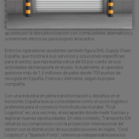
con 100 millones de metros cuadrados de superficie terrestre, 2
millones de metros cúbicos de almacenes frigoríficos y más de
395.000 metros de línea de atraque. Además, los puertos han
reforzado los controles fronterizos tras la entrada en vigor del
nuevo modelo de inspección de mercancías y avanzan en su
apuesta por la descarbonización con combustibles alternativos y
conexiones eléctricas para buques atracados.
Entre los operadores asistentes también figura DHL Supply Chain
España, que mostrará sus servicios y soluciones específicas
para el sector, que representa cerca del 50 por ciento de sus
actividades de transporte en el país. Actualmente, el operador
gestiona más de 1,5 millones de palés desde 700 puntos de
recogida en España, Francia y Alemania, según la propia
compañía.
Con una industria en plena transformación y desafíos en el
horizonte, España busca consolidarse como el socio logístico
preferente para el comercio hortofrutícola mundial. “Fruit
Logistica” es, una vez más, el escaparate donde medir fuerzas y
explorar nuevas oportunidades. En este contexto, Transporte XXI
refuerza su compromiso con la proyección internacional del
sector con la distribución de sus publicaciones en inglés, “Cool
Logistics” y “Spanish Ports”, referencia indispensable para los