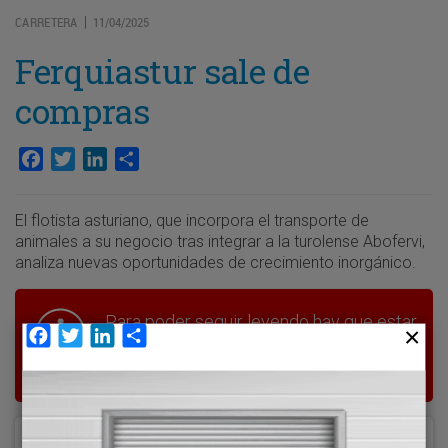
CARRETERA
11/04/2025
|
Ferquiastur sale de
compras
Facebook
Twitter
LinkedIn
Compartir
El flotista asturiano, que incorpora el transporte de
animales a su negocio tras integrar a la turolense Abofervi,
analiza nuevas oportunidades de crecimiento inorgánico.
Para poder seguir leyendo hay que estar
Facebook
Twitter
LinkedIn
Compartir
suscrito a Transporte XXI, el periódico
del transporte y la logística en España.