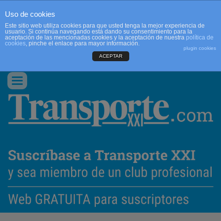
Uso de cookies
Este sitio web utiliza cookies para que usted tenga la mejor experiencia de
usuario. Si continúa navegando está dando su consentimiento para la
aceptación de las mencionadas cookies y la aceptación de nuestra
política de
cookies
, pinche el enlace para mayor información.
plugin cookies
ACEPTAR
QUIENES SOMOS
CONTACTO
PUBLICIDAD
ACCEDER
Conmutar
navegación