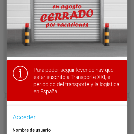
Acceder
Nombre de usuario
Clave
Para poder seguir leyendo hay que
¿Olvidó su clave?
estar suscrito a Transporte XXI, el
Haga clic aquí para recuperarla.
periódico del transporte y la logística
en España.
Registrarse
Acceder
Nombre de usuario (elija un nombre)
*
Nombre de usuario