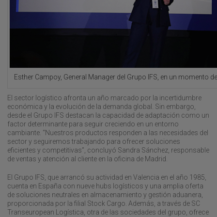
Esther Campoy, General Manager del Grupo IFS, en un momento de 
El sector logístico afronta un año marcado por la incertidumbre
económica y la evolución de la demanda global. Sin embargo,
desde el Grupo IFS destacan la capacidad de adaptación como un
factor determinante para seguir creciendo en un entorno
cambiante. “Nuestros productos responden a las necesidades del
sector y seguiremos trabajando para ofrecer soluciones
eficientes y competitivas”, concluyó Sandra Sánchez, responsable
de ventas y atención al cliente en la oficina de Madrid.
El Grupo IFS, que arrancó su actividad en Valencia en el año 1985,
cuenta en España con nueve hubs logísticos y una amplia oferta
de soluciones neutrales en almacenamiento y gestión aduanera,
proporcionada por la filial Stock Cargo. Además, a través de SC
Transeuropean Logística, otra de las sociedades del grupo, ofrece