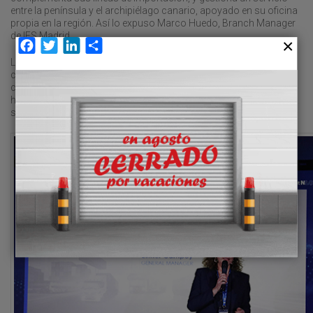
entre la península y el archipiélago canario, apoyado en su oficina
propia en la región. Así lo expuso Marco Huedo, Branch Manager
de IFS Madrid.
Facebook
Twitter
LinkedIn
Compartir
La expansión de la infraestructura logística en la capital ha sido
clave para el desarrollo de estos servicios. La apertura hace
cuatro años de Stock Cargo, “único almacén neutral de la zona”,
ha permitido diversificar la oferta del grupo, incorporando nuevas
soluciones en almacenamiento y gestión aduanera.