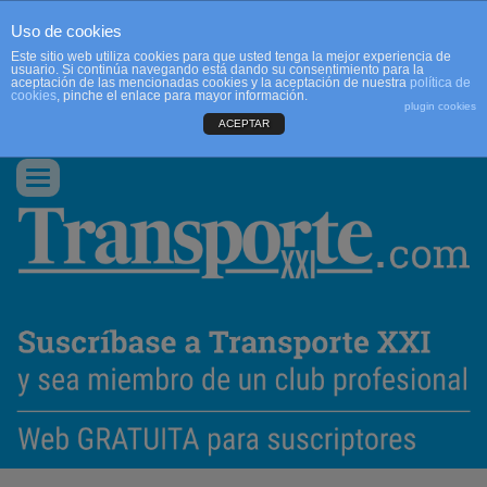
Uso de cookies
Este sitio web utiliza cookies para que usted tenga la mejor experiencia de
usuario. Si continúa navegando está dando su consentimiento para la
aceptación de las mencionadas cookies y la aceptación de nuestra
política de
cookies
, pinche el enlace para mayor información.
plugin cookies
ACEPTAR
QUIENES SOMOS
CONTACTO
PUBLICIDAD
ACCEDER
Conmutar
navegación