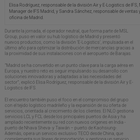
Elisa Rodríguez, responsable de la división Air y E-Logistics de IF
Manager de IFS Madrid, y Sandra Sánchez, responsable de ventas y a
oficina de Madrid.
Durante la jornada, el operador neutral, que forma parte de MSL
Group, puso en valor su hub logístico de Madrid y presentó
nuevos productos, como la división ‘E-Logistics’, impulsada en el
último año para optimizar la distribución de mercancías gracias a
la proximidad de sus instalaciones con el aeropuerto de Barajas.
“Madrid se ha convertido en un punto clave para la carga aérea en
Europa, y nuestro reto es seguir impulsando su desarrollo con
soluciones innovadoras y adaptadas a las necesidades del
sector”, explicó Elisa Rodríguez, responsable de la división Air y E-
Logistics de IFS.
El encuentro también puso el foco en el compromiso del grupo
con el tejido logístico madrileño y la expansión de su oferta de
servicios, orientada al crecimiento de los clientes. El NLO gestiona
servicios LCL y FCL desde los principales puertos de Asia y ha
ampliado recientemente su red con nuevos orígenes en India -
puerto de Nhava Sheva- y Taiwán – puerto de Kaohsiung-.
Además, opera un servicio exclusivo TECO desde China, que
complementa sus líneas de importación, y gestiona un servicio