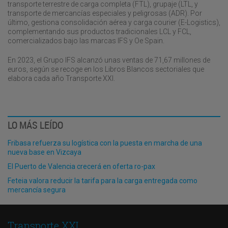
transporte terrestre de carga completa (FTL), grupaje (LTL, y
transporte de mercancías especiales y peligrosas (ADR). Por
último, gestiona consolidación aérea y carga courier (E-Logistics),
complementando sus productos tradicionales LCL y FCL,
comercializados bajo las marcas IFS y Oe Spain.
En 2023, el Grupo IFS alcanzó unas ventas de 71,67 millones de
euros, según se recoge en los Libros Blancos sectoriales que
elabora cada año Transporte XXI.
LO MÁS LEÍDO
Fribasa refuerza su logística con la puesta en marcha de una
nueva base en Vizcaya
El Puerto de Valencia crecerá en oferta ro-pax
Feteia valora reducir la tarifa para la carga entregada como
mercancía segura
Transporte XXI