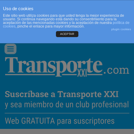
Uso de cookies
Este sitio web utiliza cookies para que usted tenga la mejor experiencia de
usuario. Si continúa navegando está dando su consentimiento para la
aceptación de las mencionadas cookies y la aceptación de nuestra
política de
cookies
, pinche el enlace para mayor información.
plugin cookies
ACEPTAR
QUIENES SOMOS
CONTACTO
PUBLICIDAD
ACCEDER
Conmutar
navegación