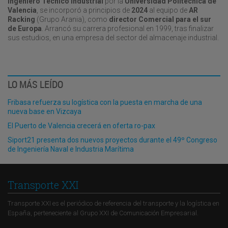
Ingeniero Técnico Industrial
por la
Universidad Politécnica de
Valencia
, se incorporó a principios de
2024
al equipo de
AR
Racking
(Grupo Arania), como
director Comercial para el sur
de Europa
. Arrancó su carrera profesional en 1999, tras finalizar
sus estudios, en una empresa del sector del almacenaje industrial.
LO MÁS LEÍDO
Fribasa refuerza su logística con la puesta en marcha de una
nueva base en Vizcaya
El Puerto de Valencia crecerá en oferta ro-pax
Siport21 presenta dos nuevos proyectos durante el 49º Congreso
de Ingeniería Naval e Industria Marítima
Transporte XXI
Transporte XXI es el periódico de referencia del transporte y la logística en
España, perteneciente al Grupo XXI de Comunicación Empresarial.