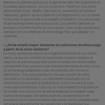
Intentamos diferenciarnos por el aporte de valor. No solamente en
la calidad del producto, sino en el servicio. Tenemos una visión
global del proceso: diseño, fabricación, suministro en tiempos
reducidos, gestión de la instalación y el seguimiento con el cliente,
el día a día, lo que nos da una ventaja competitiva. Las soluciones
de almacenaje tienen que evolucionar. Los clientes fabrican un
producto, invierten mucho en innovación, y eso lo que genera son
cambios en los sistemas de almacenaje. Hay que adaptar los
sistemas.
> ¿Se ha notado mayor demanda de soluciones de almacenaje
a partir de la crisis sanitaria?
La crisis sanitaria provocó un notable incremento en las ventas
online, ya que se convirtió en la principal vía para mantener el
negocio, en parte porque este canal no estaba tan desarrollado
previamente. Esto provocó una creciente demanda de soluciones
de almacenaje adaptadas a las necesidades del comercio
electrónico. Tras la pandemia, los demás canales de venta
reanudaron su actividad, y el crecimiento impulsado por el
ecommerce ha tendido a estabilizarse. Como es natural, toda
crisis deja enseñanzas. Cada vez es más evidente la importancia
de contar con soluciones de almacenaje que se adapten a las
nuevas tecnologías. Sin estos avances, la optimización de
procesos se ve comprometida, reduciendo así la competitividad
necesaria para enfrentar las exigencias y la flexibilidad que