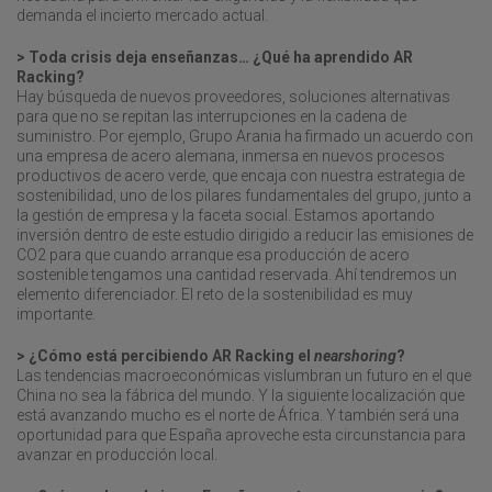
demanda el incierto mercado actual.
> Toda crisis deja enseñanzas… ¿Qué ha aprendido AR
Racking?
Hay búsqueda de nuevos proveedores, soluciones alternativas
para que no se repitan las interrupciones en la cadena de
suministro. Por ejemplo, Grupo Arania ha firmado un acuerdo con
una empresa de acero alemana, inmersa en nuevos procesos
productivos de acero verde, que encaja con nuestra estrategia de
sostenibilidad, uno de los pilares fundamentales del grupo, junto a
la gestión de empresa y la faceta social. Estamos aportando
inversión dentro de este estudio dirigido a reducir las emisiones de
CO2 para que cuando arranque esa producción de acero
sostenible tengamos una cantidad reservada. Ahí tendremos un
elemento diferenciador. El reto de la sostenibilidad es muy
importante.
> ¿Cómo está percibiendo AR Racking el
nearshoring
?
Las tendencias macroeconómicas vislumbran un futuro en el que
China no sea la fábrica del mundo. Y la siguiente localización que
está avanzando mucho es el norte de África. Y también será una
oportunidad para que España aproveche esta circunstancia para
avanzar en producción local.