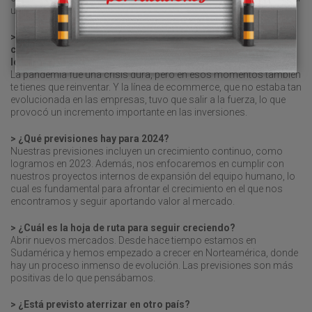
un tema prioritario.
> AR Racking cerró 2022 con unas ventas de 182 millones y un
crecimiento del 20,6 por ciento. El doble de ingresos que en
los niveles prepandemia. ¿A qué responde esta evolución?
La pandemia fue una crisis dura, pero en esos momentos también
te tienes que reinventar. Y la línea de ecommerce, que no estaba tan
evolucionada en las empresas, tuvo que salir a la fuerza, lo que
provocó un incremento importante en las inversiones.
> ¿Qué previsiones hay para 2024?
Nuestras previsiones incluyen un crecimiento continuo, como
logramos en 2023. Además, nos enfocaremos en cumplir con
nuestros proyectos internos de expansión del equipo humano, lo
cual es fundamental para afrontar el crecimiento en el que nos
encontramos y seguir aportando valor al mercado.
> ¿Cuál es la hoja de ruta para seguir creciendo?
Abrir nuevos mercados. Desde hace tiempo estamos en
Sudamérica y hemos empezado a crecer en Norteamérica, donde
hay un proceso inmenso de evolución. Las previsiones son más
positivas de lo que pensábamos.
> ¿Está previsto aterrizar en otro país?