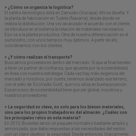
> ¿Cómo se organiza la logística?
El centro tecnológico está en Zamudio (Vizcaya). Ahí se diseña. Y
la planta de fabricación en Tudela (Navarra), desde donde se
realiza la distribución. Una vez alcanzado el acuerdo con el cliente,
se introduce en el sistema la relación de materiales necesarios.
Eso va a la planta productiva. Otra de nuestra diferenciación es el
suministro, con unos tiempos muy óptimos. A partir de ahí,
coordinamos con los clientes.
> ¿Y cómo realizan el transporte?
Buscamos proveedores dentro del mercado. Sí que al final tiendes
a tener un partner de confianza, que apueste por la sostenibilidad,
en línea con nuestra estrategia. Cada vez hay más exigencia del
mercado y nosotros, por suerte, tenemos avanzado ese terreno,
con el sello de ‘EcoVadis Gold’, que nos sitúa en buena posición.
Ese proceso de sostenibilidad tiene que ser global, nosotros y
nuestros proveedores.
> La seguridad es clave, no solo para los bienes materiales,
sino para los propios trabajadores del almacén. ¿Cuáles son
los principales retos en esta materia?
En 2010, Bruselas lanzó un paquete normativo bastante amplio y
armonizado, que daba respuestas a las necesidades del sector,
con un claro objetivo: la seguridad. Desde entonces, lógicamente,