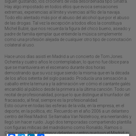
siguen gustando, los crooners de vida desordenada tipo Sinatra.
Hay algo impostado en todos ellos que evoca sensaciones
extremas, experiencias al límite y vivencias al filo de la navaja.
Todo ello alentado más por el abuso del alcohol que por el abuso
de las drogas. Tal vez la excepción a todos ellos la constituya
Michel Bublé, que nos recuerda la figura del chico bueno, aseado y
padre de familia ejemplar que entiende la música simplemente
como una profesión alejada de cualquier otro tipo de connotación
colateral al uso.
Hace unos días asistí en Madrid a un concierto de Tom Jones.
Ochenta y cuatro años le contemplaban, lo que no fue óbice para
que se mantuviera en el escenario durante dos horas
demostrando que su voz sigue siendo la misma que en la década
de los años setenta del siglo pasado. Producía una sensación a
caballo entre la ternura y la admiración ver cómo el cantante galés
encandiló al público desde la primera a la última canción. Todo un
recital de profesionalidad, porque lo que distingue al triunfador del
fracasado, al final, siempre es la profesionalidad.
Esto ocurre en todas las esferas de la vida, en la empresa, en el
deporte, en la política, etc. Recuerdo en el año 2006 a un delantero
centro del Real Madrid. Se llamaba Van Nistelrooy, era neerlandés y
llegó sin hacer ruido. Jugó dos temporadas compartiendo plantilla
con figuras míticas del madridismo como Ronaldo, Ramos o
Cannavaro. No fue el mejor delantero centro que tuvo el Madrid, ni