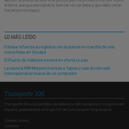
el tema, aunque pensándolo bien tal vez se deba a que debo estar
haciéndome mayor.
LO MÁS LEÍDO
Fribasa refuerza su logística con la puesta en marcha de una
nueva base en Vizcaya
El Puerto de Valencia crecerá en oferta ro-pax
La naviera WW Marpetrol emula a Tapias y sale al mercado
internacional en busca de un comprador
Transporte XXI
Transporte XXI es el periódico de referencia del transporte y la logística en
España, perteneciente al Grupo XXI de Comunicación Empresarial.
Quienes somos
Contacto