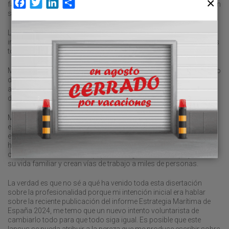
Facebook
Twitter
LinkedIn
Compartir
falta que le hacía, porque los profesionales no necesitan brillar, tan
solo hacer su trabajo.
La profesionalidad se basa en cuatro ejes que definen su esencia:
integridad, autonomía, responsabilidad y competencia, elementos
todos ellos determinantes en la obtención de resultados.
Me resulta difícil encontrar profesionales destacables en el mundo
de la política. Un mundo desgraciadamente plagado de
advenedizos sin la preparación y profesionalidad suficiente para
dirigir los designios de un país como el nuestro.
Más fácil me resulta distinguir profesionales dentro del mundo
empresarial. Hombres y mujeres que entendieron y entienden la
empresa como una contribución a una sociedad que
habitualmente, y de modo injusto, los detesta. Son profesionales,
cumplen estrictamente su papel, arriesgan su dinero, perjudican
su vida familiar y crean vías de trabajo a miles de personas.
La verdad es que no sé a qué ha venido toda esta disertación
sobre la profesionalidad porque mi intención inicial era hablar
sobre la reciente publicación del informe Estrategia Marítima de
España 2024, me temo que un nuevo intento voluntarista de
cambiarlo todo para que todo siga igual. Es posible que este
lapsus se pueda atribuir a la pereza que me produce escribir sobre