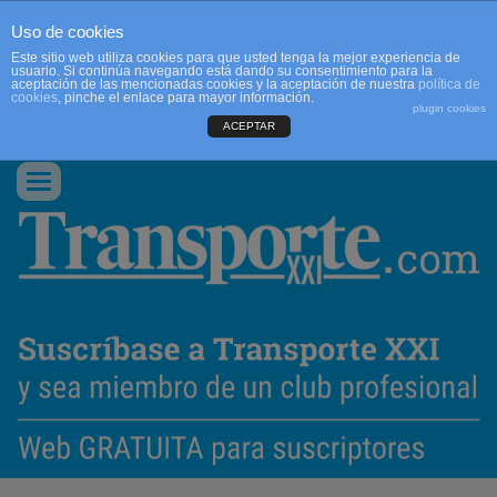
Uso de cookies
Este sitio web utiliza cookies para que usted tenga la mejor experiencia de
usuario. Si continúa navegando está dando su consentimiento para la
aceptación de las mencionadas cookies y la aceptación de nuestra
política de
cookies
, pinche el enlace para mayor información.
plugin cookies
ACEPTAR
QUIENES SOMOS
CONTACTO
PUBLICIDAD
ACCEDER
Conmutar
navegación