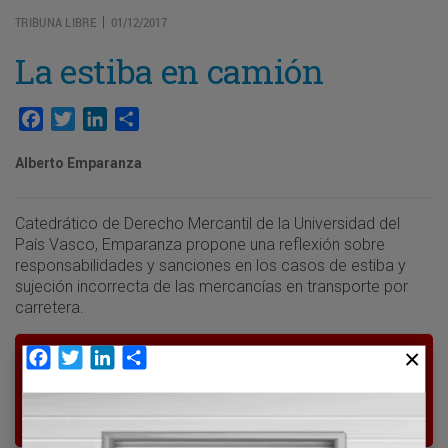
TRIBUNA LIBRE
01/12/2017
|
La estiba en camión
Facebook
Twitter
LinkedIn
Compartir
Alberto Emparanza
Catedrático de Derecho Mercantil de la Universidad del
País Vasco, Emparanza propone una reflexión sobre
responsabilidades y sanciones en los casos de estiba y
sujeción incorrecta de las mercancías en transporte por
carretera.
Facebook
Twitter
LinkedIn
Compartir
Para poder seguir leyendo hay que estar
suscrito a Transporte XXI, el periódico
del transporte y la logística en España.