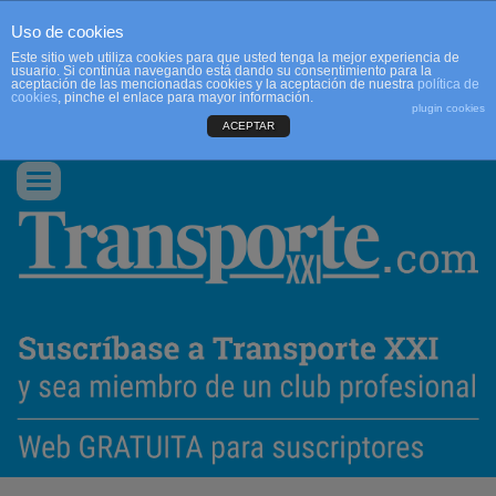
Uso de cookies
Este sitio web utiliza cookies para que usted tenga la mejor experiencia de
usuario. Si continúa navegando está dando su consentimiento para la
aceptación de las mencionadas cookies y la aceptación de nuestra
política de
cookies
, pinche el enlace para mayor información.
plugin cookies
ACEPTAR
QUIENES SOMOS
CONTACTO
PUBLICIDAD
ACCEDER
Conmutar
navegación