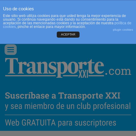
Uso de cookies
Este sitio web utiliza cookies para que usted tenga la mejor experiencia de
usuario. Si continúa navegando está dando su consentimiento para la
aceptación de las mencionadas cookies y la aceptación de nuestra
política de
cookies
, pinche el enlace para mayor información.
plugin cookies
ACEPTAR
QUIENES SOMOS
CONTACTO
PUBLICIDAD
ACCEDER
Conmutar
navegación