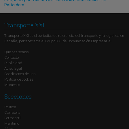
Rotterdam
Transporte XXI
Transporte XXI es el periódico de referencia del transporte y la logística en
España, perteneciente al Grupo XXI de Comunicación Empresarial.
Quienes somos
Contacto
Publicidad
Aviso legal
Condiciones de uso
Política de cookies
Mi cuenta
Secciones
Política
Carretera
Ferrocarril
Marítimo
Aéreo