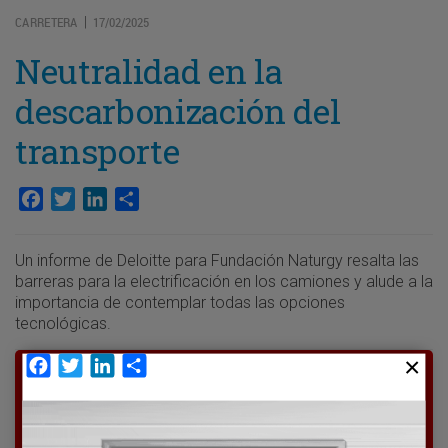
CARRETERA
17/02/2025
|
Neutralidad en la
descarbonización del
transporte
Facebook
Twitter
LinkedIn
Compartir
Un informe de Deloitte para Fundación Naturgy resalta las
barreras para la electrificación en los camiones y alude a la
importancia de contemplar todas las opciones
tecnológicas.
Facebook
Twitter
LinkedIn
Compartir
Para poder seguir leyendo hay que estar
suscrito a Transporte XXI, el periódico
del transporte y la logística en España.