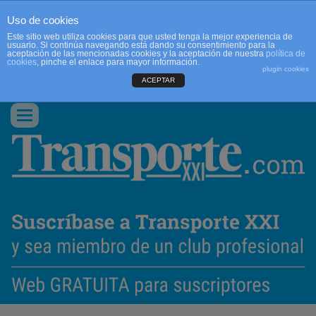
Uso de cookies
Este sitio web utiliza cookies para que usted tenga la mejor experiencia de
usuario. Si continúa navegando está dando su consentimiento para la
aceptación de las mencionadas cookies y la aceptación de nuestra
política de
cookies
, pinche el enlace para mayor información.
plugin cookies
ACEPTAR
QUIENES SOMOS
CONTACTO
PUBLICIDAD
ACCEDER
Conmutar
navegación