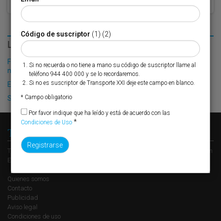
Código de suscriptor
(1) (2)
LO MÁS LEÍDO
Fribasa refuerza su logística con la puesta en marcha de una
Si no recuerda o no tiene a mano su código de suscriptor llame al
nueva base en Vizcaya
teléfono 944 400 000 y se lo recordaremos.
Si no es suscriptor de Transporte XXI deje este campo en blanco.
El Puerto de Valencia crecerá en oferta ro-pax
* Campo obligatorio
Suardiaz enlazará Vigo con Liverpool
Por favor indique que ha leído y está de acuerdo con las
*
Condiciones de Uso
Transporte XXI
Transporte XXI es el periódico de referencia del transporte y la logística en
España, perteneciente al Grupo XXI de Comunicación Empresarial.
Quienes somos
Contacto
Publicidad
Aviso legal
Condiciones de uso