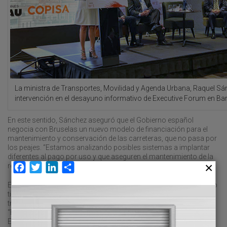
La ministra de Transportes, Movilidad y Agenda Urbana, Raquel Sá
intervención en el desayuno informativo de Executive Forum en Ba
En este sentido, Sánchez aseguró que el Gobierno español
negocia con Bruselas un nuevo modelo de financiación para el
mantenimiento y conservación de las carreteras, que no pasa por
los peajes. “Estamos analizando posibles sistemas a implantar
diferentes al pago por uso y que aseguren el mantenimiento de la
red viaria”, reconoció Sánchez.
Facebook
Twitter
LinkedIn
Compartir
El objetivo del Gobierno es modificar el sistema actual, porque “no
tiene sentido un modelo de mantenimiento de las carreteras a
través de los Presupuestos Generales del Estado (PGE)”, explicó.
“El modelo actual en España difiere de los demás países de
Europa”, recalcó.