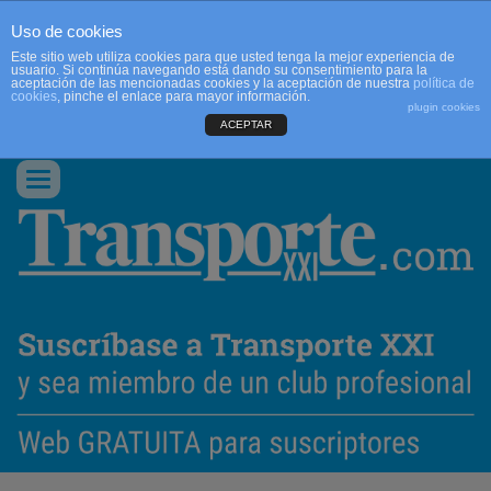
Uso de cookies
Este sitio web utiliza cookies para que usted tenga la mejor experiencia de
usuario. Si continúa navegando está dando su consentimiento para la
aceptación de las mencionadas cookies y la aceptación de nuestra
política de
cookies
, pinche el enlace para mayor información.
plugin cookies
ACEPTAR
QUIENES SOMOS
CONTACTO
PUBLICIDAD
ACCEDER
Conmutar
navegación