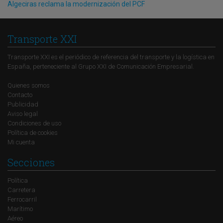
Algeciras reclama la modernización del PCF
Transporte XXI
Transporte XXI es el periódico de referencia del transporte y la logística en
España, perteneciente al Grupo XXI de Comunicación Empresarial.
Quienes somos
Contacto
Publicidad
Aviso legal
Condiciones de uso
Política de cookies
Mi cuenta
Secciones
Política
Carretera
Ferrocarril
Marítimo
Aéreo