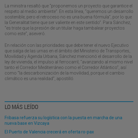
La ministra resaltó que “proponemos un proyecto que garantice el
respeto al medio ambiente”. En esta línea, “queremos un desarrollo
sostenible, pero el retroceso no es una buena fórmula”, por lo que
la Generalitat tiene que ser valiente en este sentido”. Para Sánchez,
“es triste que la presión de un titular haga tambalear proyectos
como este”, aseveró.
En relación con las prioridades que debe tener el nuevo Ejecutivo
que salga de las urnas en el ámbito del Ministerio de Transportes,
Movilidad y Agenda Urbana, Sánchez mencionó el desarrollo de la
ley de vivienda, el impulso al ferrocarril, “avanzando al mismo nivel
tanto el Corredor Mediterráneo como el Corredor Atlántico”, así
como “la descarbonización de la movilidad, porque el cambio
climático es una realidad”, apostilló.
LO MÁS LEÍDO
Fribasa refuerza su logística con la puesta en marcha de una
nueva base en Vizcaya
El Puerto de Valencia crecerá en oferta ro-pax