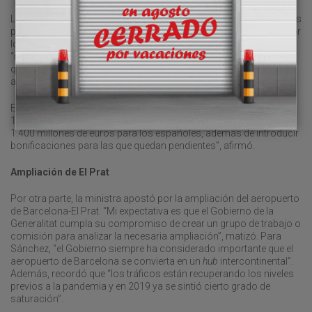
La ministra reconoció que “llegamos a barajar la posibilidad de los
peajes, pero no se da el consenso ni las condiciones para ello, por
lo que no lo vamos a plantear más”. En cuanto al nuevo sistema,
“no lo tenemos definido todavía y habrá tiempo para ello, pero
quiero dejar claro que el Gobierno tiene el compromiso de no
aplicar un sistema de pago por uso”, insistió.
En esta línea, Sánchez recordó que “este Gobierno ha liberado
1.000 kilómetros de autopistas, lo que ha supuesto un ahorro de
1.400 millones de euros para los españoles, además de introducir
bonificaciones para las que quedan pendientes”, afirmó.
Ampliación de El Prat
Por otra parte, la ministra apostó por la ampliación del aeropuerto
de Barcelona-El Prat. “Mi expectativa es que el Gobierno de la
Generalitat cumpla su compromiso de crear un grupo de trabajo o
comisión para analizar la necesaria ampliación”, matizó. Para
Sánchez, “el Gobierno siempre ha considerado importante que el
aeropuerto de Barcelona se convierta en un
hub
intercontinental”.
Además, recordó que “los tráficos están recuperando los niveles
previos a la pandemia y en 2019 ya se sintió cierto grado de
saturación”.