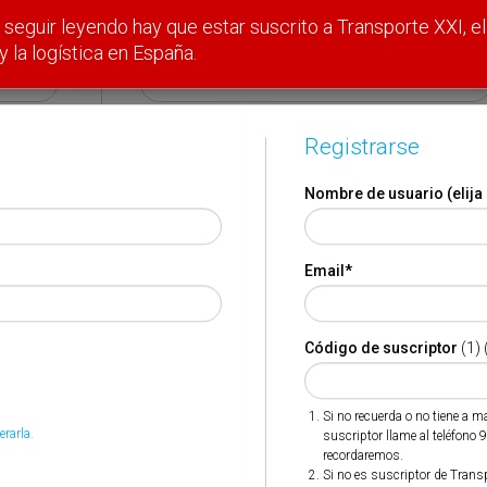
Registrarse
seguir leyendo hay que estar suscrito a Transporte XXI, el
y la logística en España.
Nombre de usuario (elija un nombre)
*
Email
*
Registrarse
Nombre de usuario (elija
Código de suscriptor
(1) (2)
Email
*
Si no recuerda o no tiene a mano su código de suscriptor
llame al teléfono 944 400 000 y se lo recordaremos.
Si no es suscriptor de Transporte XXI deje este campo en
blanco.
Código de suscriptor
(1) 
* Campo obligatorio
Si no recuerda o no tiene a 
Por favor indique que ha leído y está de acuerdo con las
erarla.
suscriptor llame al teléfono 
*
Condiciones de Uso
recordaremos.
Si no es suscriptor de Trans