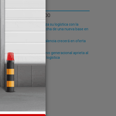
en
LO MÁS LEÍDO
Fribasa refuerza su logística con la
puesta en marcha de una nueva base en
Vizcaya
El Puerto de Valencia crecerá en oferta
ro-pax
La falta de relevo generacional aprieta al
transporte y la logística
zado de
rte y