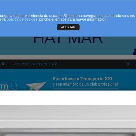
d tenga la mejor experiencia de usuario. Si continúa navegando está dando su cons
stra
política de cookies
, pinche el enlace para mayor información.
ACEPTAR
ÑOL
Viernes 07 de agosto, 2026
QUIE
tir
HEMEROTECA
AGENDA
KIOSKO
NDALUCÍA
PAÍS VASCO
ESPAÑA
INTERNACIONAL