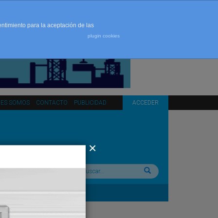
entimiento para la aceptación de las
plugin cookies
NES SOMOS
CONTACTO
PUBLICIDAD
ACCEDER
Buscar: