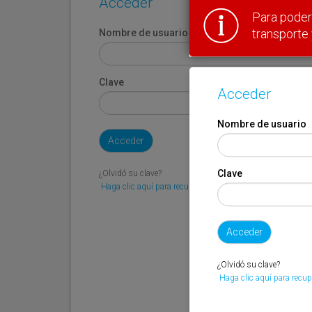
Acceder
Para poder 
transporte 
Nombre de usuario
Clave
Acceder
Nombre de usuario
Clave
¿Olvidó su clave?
Haga clic aquí para recuperarla.
¿Olvidó su clave?
Haga clic aquí para recup