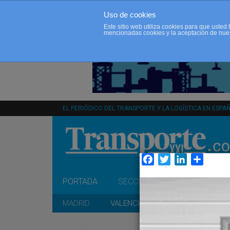
Uso de cookies
Este sitio web utiliza cookies para que uste
mencionadas cookies y la aceptación de nue
EL PERIÓDICO DEL TRANSPORTE Y LA LOGÍSTICA EN ESPA
Facebook
Twitter
LinkedIn
Compar
PORTADA
SECCIONES
OPINIÓN
MADRID
VALENCIA
CATALUÑA
A