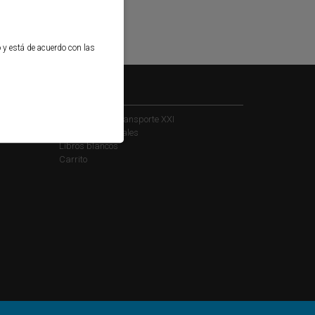
o y está de acuerdo con las
Kiosko
Suscribirse a Transporte XXI
Informes sectoriales
Libros blancos
Carrito