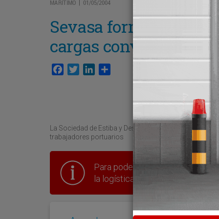
MARÍTIMO
01/05/2004
|
Sevasa formará nuevos
cargas convencionale
Facebook
Twitter
LinkedIn
Compartir
La Sociedad de Estiba y Desestiba del puerto de Valenc
trabajadores portuarios
Para poder seguir leyendo hay que
la logística en España.