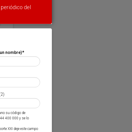
 periódico del
 un nombre)
*
(2)
mano su código de
944 400 000 y se lo
porte XXI deje este campo