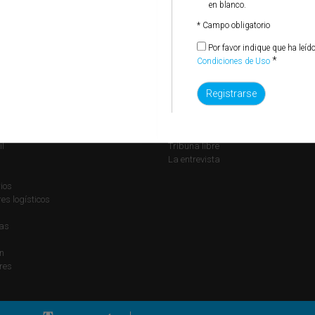
en blanco.
* Campo obligatorio
Por favor indique que ha leíd
*
Condiciones de Uso
ones
Opinión
Editorial
a
Columnistas
il
Tribuna libre
La entrevista
ios
s logísticos
ías
n
res