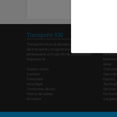
Transporte XXI
Secci
Transporte XXI es el periódico de referencia
Política
del transporte y la logística en España,
Carreter
perteneciente al Grupo XXI de Comunicación
Ferrocarr
Empresarial.
Marítimo
Aéreo
Quienes somos
Transitar
Contacto
Operadore
Publicidad
Express
Aviso legal
Tecnolog
Condiciones de uso
Servicios
Política de cookies
Formació
Mi cuenta
Cargado