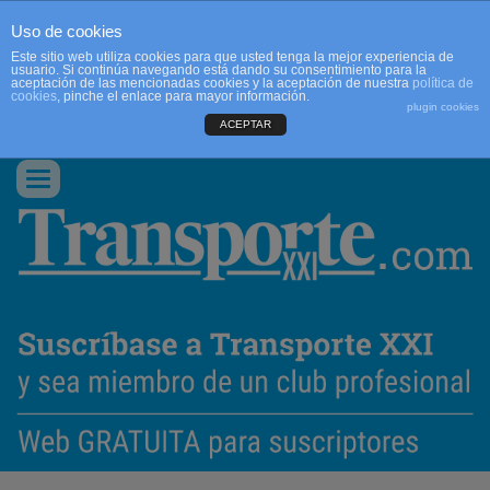
Uso de cookies
Este sitio web utiliza cookies para que usted tenga la mejor experiencia de
usuario. Si continúa navegando está dando su consentimiento para la
aceptación de las mencionadas cookies y la aceptación de nuestra
política de
cookies
, pinche el enlace para mayor información.
plugin cookies
ACEPTAR
QUIENES SOMOS
CONTACTO
PUBLICIDAD
ACCEDER
Conmutar
navegación