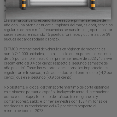
tráficos aumentaron el 8,2 por ciento y el 7,1 por ciento,
respectivamente. La otra cara de la moneda fue Málaga, que
registró un retroceso del 41,9 por ciento.
El sistema portuario español ha cerrado el primer semestre del
año con una oferta de nueve autopistas del mar, es decir, servicios
regulares de tres o más frecuencias semanalmente, operadas por
siete navieras, enlazando 15 puertos foráneos y cubiertas por 39
buques de carga rodada o ro/pax.
El TMCD internacional de vehículos en régimen de mercancías
sumó 741.000 unidades, hasta junio, lo que supone un descenso
del 5,3 por ciento en relación al primer semestre de 2023 y “un leve
crecimiento del 0,4 por ciento respecto al segundo semestre del
año pasado”. Tanto las exportaciones como las importaciones
registraron retrocesos, más acusados en el primer caso (-4,2 por
ciento) que en el segundo (-0,9 por ciento).
No obstante, el global del transporte marítimo de corta distancia
en el sistema portuario español, incluyendo tanto el internacional
como el cabotaje y todo tipo de tráficos (ro-ro, graneles y
contenedores), saldó el primer semestre con 139,4 millones de
toneladas y un crecimiento del 4,7 por ciento respecto al
mismo periodo de 2023.