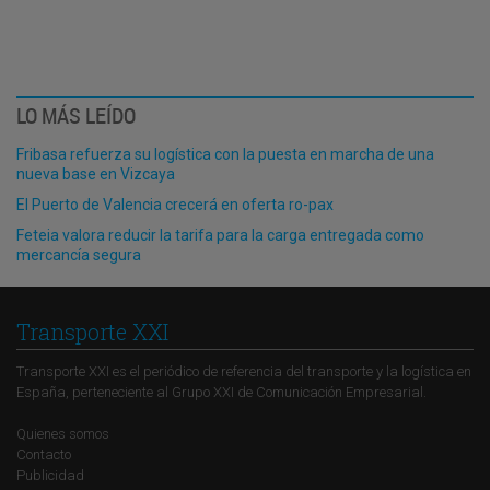
LO MÁS LEÍDO
Fribasa refuerza su logística con la puesta en marcha de una
nueva base en Vizcaya
El Puerto de Valencia crecerá en oferta ro-pax
Feteia valora reducir la tarifa para la carga entregada como
mercancía segura
Transporte XXI
Transporte XXI es el periódico de referencia del transporte y la logística en
España, perteneciente al Grupo XXI de Comunicación Empresarial.
Quienes somos
Contacto
Publicidad