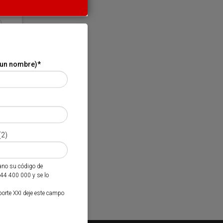
 un nombre)
*
(2)
mano su código de
944 400 000 y se lo
porte XXI deje este campo