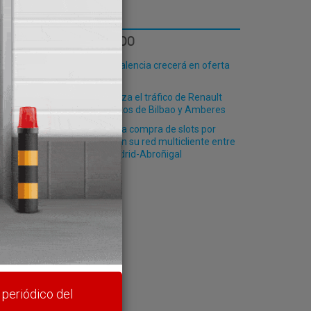
LO MÁS LEÍDO
El Puerto de Valencia crecerá en oferta
ro-pax
Finnlines afianza el tráfico de Renault
entre los puertos de Bilbao y Amberes
nto en
ial.
Renfe ofrece la compra de slots por
plataformas en su red multicliente entre
Valencia y Madrid-Abroñigal
rte y
 periódico del