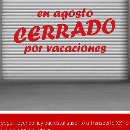
 un servicio integral
orte por carretera de carga completa, gana capacidad logística ta
es en Tarragona, como en Polonia, país donde cuenta con una fil
 estar suscrito a Transporte XXI, el periódico del transpo
Registrarse
Nombre de usuario (elija un nombre)
*
seguir leyendo hay que estar suscrito a Transporte XXI, el
y la logística en España.