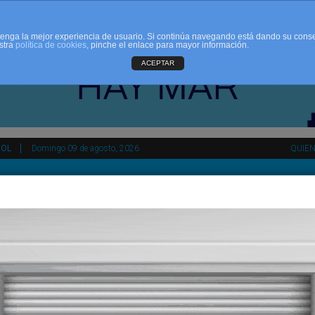
d tenga la mejor experiencia de usuario. Si continúa navegando está dando su cons
stra
política de cookies
, pinche el enlace para mayor información.
ACEPTAR
ÑOL
Domingo 09 de agosto, 2026
QUIE
tir
HEMEROTECA
AGENDA
KIOSKO
NDALUCÍA
PAÍS VASCO
ESPAÑA
INTERNACIONAL