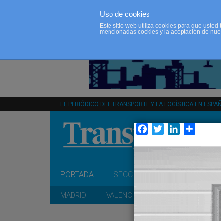
Uso de cookies
Este sitio web utiliza cookies para que uste
mencionadas cookies y la aceptación de nue
EL PERIÓDICO DEL TRANSPORTE Y LA LOGÍSTICA EN ESPA
Facebook
Twitter
LinkedIn
Compar
PORTADA
SECCIONES
OPINIÓN
MADRID
VALENCIA
CATALUÑA
A