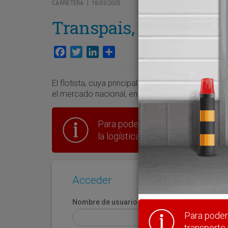
CARRETERA
18/03/2025
|
Transpais, orientado a
Facebook
Twitter
LinkedIn
Compartir
El flotista, cuya principal actividad es el transp
el mercado nacional, en sus instalaciones central
Para poder seguir leyendo hay que
la logística en España.
Acceder
Nombre de usuario
Para poder 
transporte 