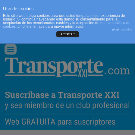
Uso de cookies
Este sitio web utiliza cookies para que usted tenga la mejor experiencia de
usuario. Si continúa navegando está dando su consentimiento para la
aceptación de las mencionadas cookies y la aceptación de nuestra
política de
cookies
, pinche el enlace para mayor información.
plugin cookies
ACEPTAR
QUIENES SOMOS
CONTACTO
PUBLICIDAD
ACCEDER
Conmutar
navegación