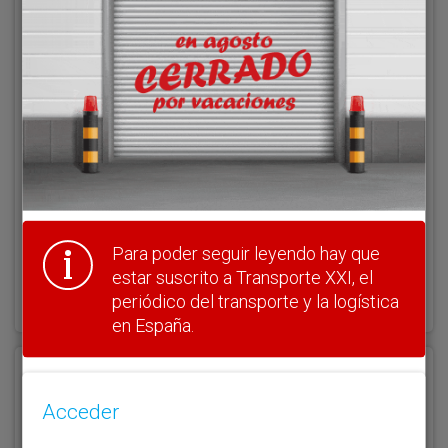
Acceder
Nombre de usuario
Clave
Para poder seguir leyendo hay que
estar suscrito a Transporte XXI, el
¿Olvidó su clave?
Haga clic aquí para recuperarla.
periódico del transporte y la logística
en España.
Registrarse
Acceder
Nombre de usuario (elija un nombre)
*