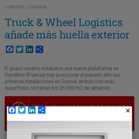
CARRETERA
23/10/2024
|
Truck & Wheel Logistics
añade más huella exterior
Facebook
Twitter
LinkedIn
Compartir
El grupo navarro establece una nueva plataforma en
Survilliers (Francia) tras posicionar el pasado año sus
primeras instalaciones en Suecia, ambas con unas
superficies cercanas los 25.000 m2 de almacén.
Para poder seguir leyendo hay que estar
Facebook
Twitter
LinkedIn
Compartir
suscrito a Transporte XXI, el periódico
del transporte y la logística en España.