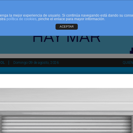
d tenga la mejor experiencia de usuario. Si continúa navegando está dando su cons
stra
política de cookies
, pinche el enlace para mayor información.
ACEPTAR
ÑOL
Domingo 09 de agosto, 2026
QUIE
tir
HEMEROTECA
AGENDA
KIOSKO
NDALUCÍA
PAÍS VASCO
ESPAÑA
INTERNACIONAL