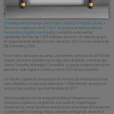
manipula unos 30 millones de toneladas anuales y es un referente
en el ámbito de la consignación, atendiendo casi 10.000 buques al
año.
El
holding
danés irrumpe, de la mano de Bergé Infraestructuras y
Servicios Logísticos, en el ‘Top 5’ de grupos empresariales de
transporte y logística en España
, sumando unas ventas
agregadas de más de 1.000 millones de euros. Un selecto grupo
en el que también están Correos, Amazon, DSV (con la compra de
DB Schenker) y DHL.
En el marco del nuevo acuerdo, Joe Nielsen, directivo de A.P. Moller
Capital, asume la presidencia no ejecutiva de Bergé, mientras que
Jaime Gorbeña, de Bergé y Compañía, ocupa la vicepresidencia no
ejecutiva. Juan Aguirre continua como CEO de la compañía.
A.P. Moller Capital es una gestora de fondos de infraestructura de
valor añadido con aproximadamente 1.938 millones de euros en
activos bajo gestión, que fue fundada en 2017.
Hasta la adquisición de la española Bergé Infraestructuras y
Servicios Logísticos, la gestora, con sede en Copenhague
(Dinamarca), era propietaria directa de las empresas de transporte
y logística KEG Holdings, Mass Céréales al Maghreb, Arise Port