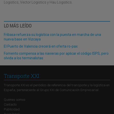
Logistics, Vector Logistics y Hau Logistics.
LO MÁS LEÍDO
Fribasa refuerza su logística con la puesta en marcha de una
nueva base en Vizcaya
El Puerto de Valencia crecerá en oferta ro-pax
Fomento compensa a las navieras por aplicar el código ISPS, pero
olvida a los terminalistas
Transporte XXI
Transporte XXI es el periódico de referencia del transporte y la logística en
España, perteneciente al Grupo XXI de Comunicación Empresarial.
Quienes somos
Contacto
Publicidad