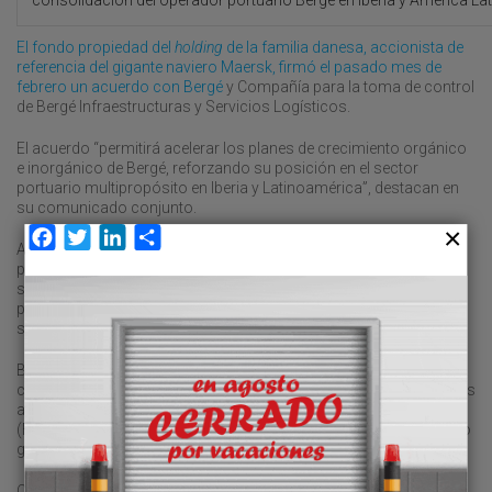
El fondo propiedad del
holding
de la familia danesa, accionista de
referencia del gigante naviero Maersk, firmó el pasado mes de
febrero un acuerdo con Bergé
y Compañía para la toma de control
de Bergé Infraestructuras y Servicios Logísticos.
El acuerdo “permitirá acelerar los planes de crecimiento orgánico
e inorgánico de Bergé, reforzando su posición en el sector
portuario multipropósito en Iberia y Latinoamérica”, destacan en
su comunicado conjunto.
Facebook
Twitter
LinkedIn
Compartir
Así, conforme con este compromiso con el crecimiento a largo
plazo de Bergé, “se han acordado realizar inversiones
significativas para consolidar su liderazgo en infraestructura
portuaria y logística, respondiendo a la creciente demanda del
sector”, remarcan en la misma nota.
Bergé Infraestructuras y Servicios Logísticos controla el 100 por
ciento de casi una veintena de compañías, cuatro de ellas externas
al sector. Tiene presencia en 27 puertos españoles y en Bayona
(Francia), desde donde maneja diferentes mercancías, incluyendo
graneles,
breakbulk
, automoción y carga general.
Con más de un siglo y medio de historia, el operador portuario