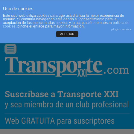
Uso de cookies
Este sitio web utiliza cookies para que usted tenga la mejor experiencia de
usuario. Si continúa navegando está dando su consentimiento para la
aceptación de las mencionadas cookies y la aceptación de nuestra
política de
cookies
, pinche el enlace para mayor información.
plugin cookies
ACEPTAR
QUIENES SOMOS
CONTACTO
PUBLICIDAD
ACCEDER
Conmutar
navegación