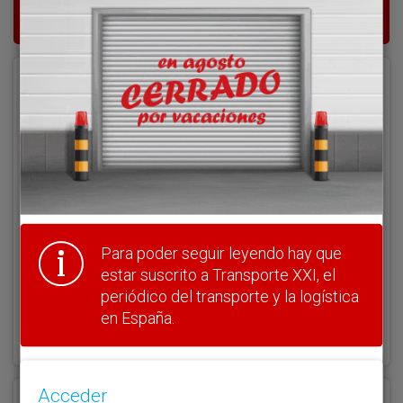
del transporte y la logística en España.
Acceder
Nombre de usuario
Clave
Para poder seguir leyendo hay que
estar suscrito a Transporte XXI, el
periódico del transporte y la logística
¿Olvidó su clave?
en España.
Haga clic aquí para recuperarla.
Acceder