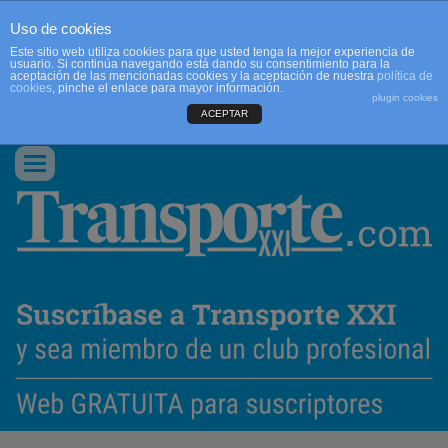
Uso de cookies
Este sitio web utiliza cookies para que usted tenga la mejor experiencia de
usuario. Si continúa navegando está dando su consentimiento para la
aceptación de las mencionadas cookies y la aceptación de nuestra
política de
cookies
, pinche el enlace para mayor información.
plugin cookies
ACEPTAR
QUIENES SOMOS
CONTACTO
PUBLICIDAD
ACCEDER
Conmutar
navegación