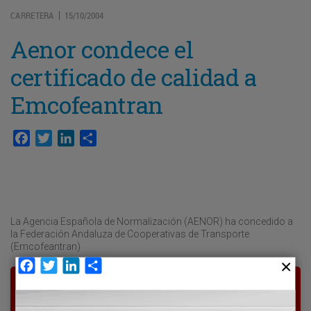
CARRETERA
15/10/2004
|
Aenor condece el
certificado de calidad a
Emcofeantran
Facebook
Twitter
LinkedIn
Compartir
La Agencia Española de Normalización (AENOR) ha concedido a
la Federación Andaluza de Cooperativas de Transporte
(Emcofeantran)
Facebook
Twitter
LinkedIn
Compartir
Para poder seguir leyendo hay que estar
suscrito a Transporte XXI, el periódico