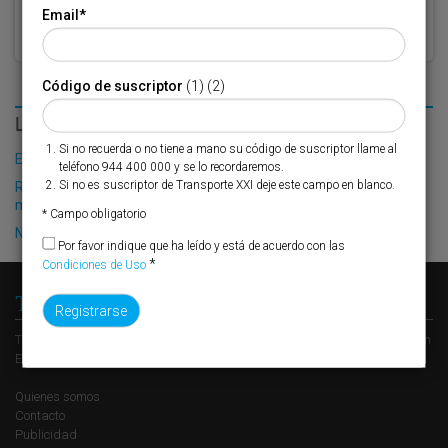
Email
*
Código de suscriptor
(1) (2)
LO MÁS LEÍDO
Si no recuerda o no tiene a mano su código de suscriptor llame al
El Puerto de Valencia crecerá en oferta ro-pax
teléfono 944 400 000 y se lo recordaremos.
Si no es suscriptor de Transporte XXI deje este campo en blanco.
Renfe ofrece la compra de slots por plataformas en su red
multicliente entre Valencia y Madrid-Abroñigal
* Campo obligatorio
Nuevo plazo para los accesos ferroviarios al puerto de Barcelona
Por favor indique que ha leído y está de acuerdo con las
*
Condiciones de Uso
Transporte XXI
Transporte XXI es el periódico de referencia del transporte y la logística en
España, perteneciente al Grupo XXI de Comunicación Empresarial.
Quienes somos
Contacto
Publicidad