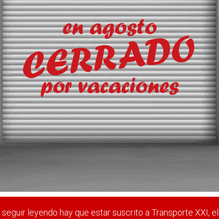
ará un curso sobre el
l
s (Aeutransmer) incluye en su programa formativo para 2004 un curso
 estar suscrito a Transporte XXI, el periódico del transpo
Registrarse
Nombre de usuario (elija un nombre)
*
seguir leyendo hay que estar suscrito a Transporte XXI, el