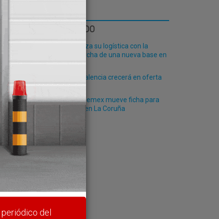
LO MÁS LEÍDO
Fribasa refuerza su logística con la
puesta en marcha de una nueva base en
Vizcaya
El Puerto de Valencia crecerá en oferta
ro-pax
 sobre
La mexicana Pemex mueve ficha para
desembarcar en La Coruña
rte y
 periódico del