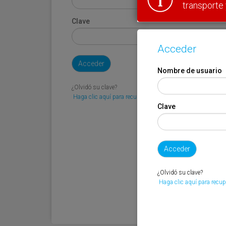
transporte 
Clave
Acceder
Nombre de usuario
¿Olvidó su clave?
Haga clic aquí para recuperarla.
Clave
¿Olvidó su clave?
Haga clic aquí para recup