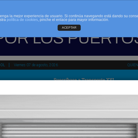
d tenga la mejor experiencia de usuario. Si continúa navegando está dando su cons
stra
política de cookies
, pinche el enlace para mayor información.
ACEPTAR
ÑOL
Viernes 07 de agosto, 2026
QUIE
tir
HEMEROTECA
AGENDA
KIOSKO
NDALUCÍA
PAÍS VASCO
ESPAÑA
INTERNACIONAL