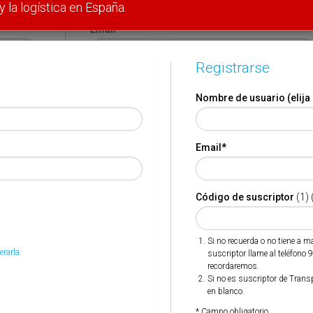
y la logística en España.
Email
*
Registrarse
Código de suscriptor
(1) (2)
Nombre de usuario (elija
Si no recuerda o no tiene a mano su código de suscriptor
llame al teléfono 944 400 000 y se lo recordaremos.
Email
*
Si no es suscriptor de Transporte XXI deje este campo en
blanco.
* Campo obligatorio
Código de suscriptor
(1) 
Por favor indique que ha leído y está de acuerdo con las
*
Condiciones de Uso
Si no recuerda o no tiene a 
erarla.
suscriptor llame al teléfono 
recordaremos.
Si no es suscriptor de Trans
en blanco.
* Campo obligatorio