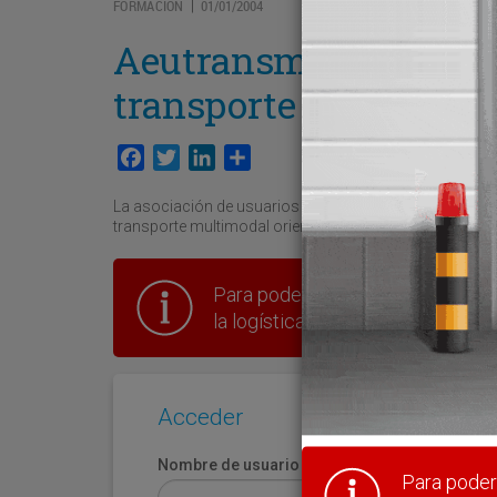
FORMACIÓN
01/01/2004
|
Aeutransmer desarroll
transporte multimoda
Facebook
Twitter
LinkedIn
Compartir
La asociación de usuarios de transporte de mercancía
transporte multimodal orientado
Para poder seguir leyendo hay que
la logística en España.
Acceder
Nombre de usuario
Para poder 