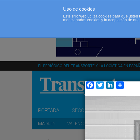
Uso de cookies
Este sitio web utiliza cookies para que uste
mencionadas cookies y la aceptación de nue
EL PERIÓDICO DEL TRANSPORTE Y LA LOGÍSTICA EN ESPA
Facebook
Twitter
LinkedIn
Compar
PORTADA
SECCIONES
OPINIÓN
MADRID
VALENCIA
CATALUÑA
A