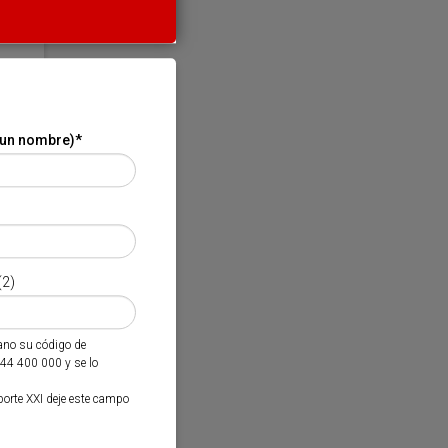
 un nombre)
*
(2)
mano su código de
944 400 000 y se lo
porte XXI deje este campo