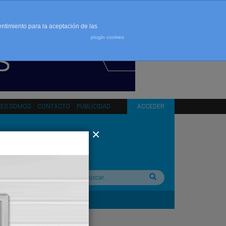
entimiento para la aceptación de las
plugin cookies
NES SOMOS
CONTACTO
PUBLICIDAD
ACCEDER
Buscar: