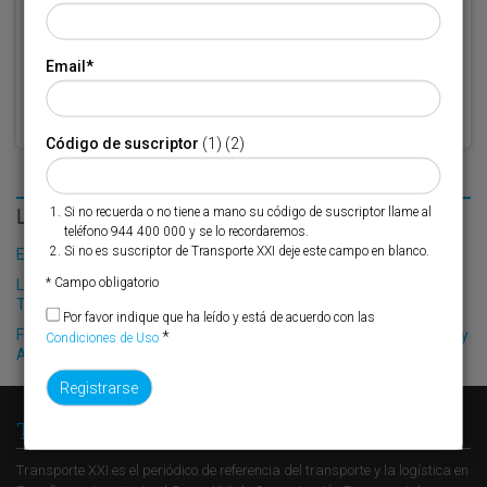
Por favor indique que ha leído y está de acuerdo con las
Condiciones
*
de Uso
Email
*
Código de suscriptor
(1) (2)
LO MÁS LEÍDO
Si no recuerda o no tiene a mano su código de suscriptor llame al
teléfono 944 400 000 y se lo recordaremos.
Si no es suscriptor de Transporte XXI deje este campo en blanco.
El Puerto de Valencia crecerá en oferta ro-pax
* Campo obligatorio
La llegada de Maersk Line a Marín dispara un 50% el tráfico de
TEUs
Por favor indique que ha leído y está de acuerdo con las
Finnlines afianza el tráfico de Renault entre los puertos de Bilbao y
*
Condiciones de Uso
Amberes
Transporte XXI
Transporte XXI es el periódico de referencia del transporte y la logística en