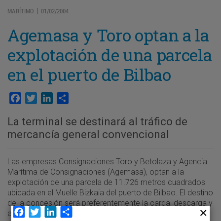
MARÍTIMO
01/02/2004
|
Agemasa y Toro optan a la
explotación de una parcela
en el puerto de Bilbao
Facebook
Twitter
LinkedIn
Compartir
La terminal se destinará al tráfico de
mercancía general convencional
Las empresas Consignaciones Toro y Betolaza y Agencia
Marítima de Consignaciones (Agemasa), optan a la
explotación de una parcela de 11.726 metros cuadrados
ubicada en el Muelle Bizkaia del puerto de Bilbao. El destino
de la concesión será preferentemente la carga, descarga y
Facebook
Twitter
LinkedIn
Compartir
almacenamiento de mercancía general convencional.