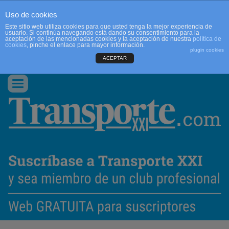
Uso de cookies
Este sitio web utiliza cookies para que usted tenga la mejor experiencia de
usuario. Si continúa navegando está dando su consentimiento para la
aceptación de las mencionadas cookies y la aceptación de nuestra
política de
cookies
, pinche el enlace para mayor información.
plugin cookies
ACEPTAR
QUIENES SOMOS
CONTACTO
PUBLICIDAD
ACCEDER
Conmutar
navegación