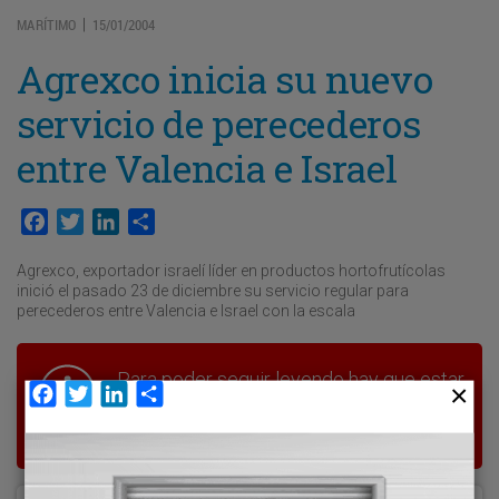
MARÍTIMO
15/01/2004
|
Agrexco inicia su nuevo
servicio de perecederos
entre Valencia e Israel
Facebook
Twitter
LinkedIn
Compartir
Agrexco, exportador israelí líder en productos hortofrutícolas
inició el pasado 23 de diciembre su servicio regular para
perecederos entre Valencia e Israel con la escala
Para poder seguir leyendo hay que estar
Facebook
Twitter
LinkedIn
Compartir
suscrito a Transporte XXI, el periódico
del transporte y la logística en España.