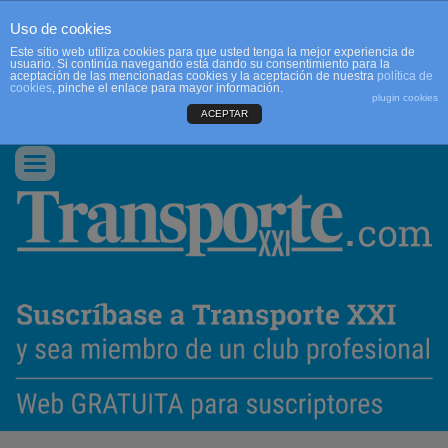
Uso de cookies
Este sitio web utiliza cookies para que usted tenga la mejor experiencia de
usuario. Si continúa navegando está dando su consentimiento para la
aceptación de las mencionadas cookies y la aceptación de nuestra
política de
cookies
, pinche el enlace para mayor información.
plugin cookies
ACEPTAR
QUIENES SOMOS
CONTACTO
PUBLICIDAD
ACCEDER
Conmutar
navegación