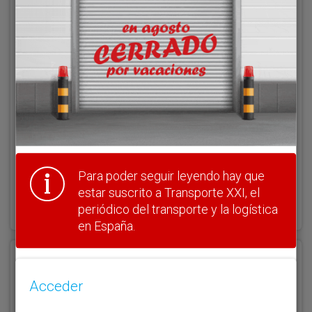
Acceder
Nombre de usuario
Clave
Para poder seguir leyendo hay que
¿Olvidó su clave?
estar suscrito a Transporte XXI, el
Haga clic aquí para recuperarla.
periódico del transporte y la logística
en España.
Registrarse
Acceder
Nombre de usuario (elija un nombre)
*