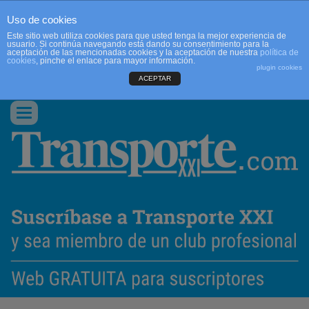
Uso de cookies
Este sitio web utiliza cookies para que usted tenga la mejor experiencia de
usuario. Si continúa navegando está dando su consentimiento para la
aceptación de las mencionadas cookies y la aceptación de nuestra
política de
cookies
, pinche el enlace para mayor información.
plugin cookies
ACEPTAR
QUIENES SOMOS
CONTACTO
PUBLICIDAD
ACCEDER
Conmutar
navegación