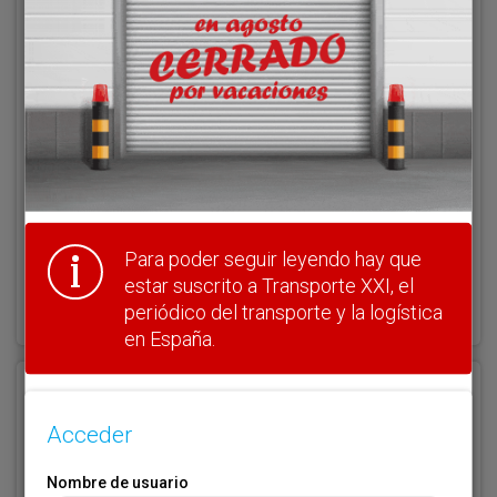
Acceder
Nombre de usuario
Clave
Para poder seguir leyendo hay que
¿Olvidó su clave?
estar suscrito a Transporte XXI, el
Haga clic aquí para recuperarla.
periódico del transporte y la logística
en España.
Registrarse
Acceder
Nombre de usuario (elija un nombre)
*
Nombre de usuario