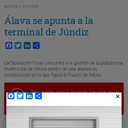
EVENTOS
17/11/2025
|
Álava se apunta a la
terminal de Júndiz
Facebook
Twitter
LinkedIn
Compartir
La Diputación Foral concurrirá a la gestión de la plataforma
multimodal de Vitoria dentro de una alianza en
construcción en la que figura el Puerto de Bilbao.
Para poder seguir leyendo hay que estar
Facebook
Twitter
LinkedIn
Compartir
suscrito a Transporte XXI, el periódico
del transporte y la logística en España.