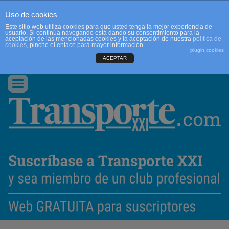
Uso de cookies
Este sitio web utiliza cookies para que usted tenga la mejor experiencia de
usuario. Si continúa navegando está dando su consentimiento para la
aceptación de las mencionadas cookies y la aceptación de nuestra
política de
cookies
, pinche el enlace para mayor información.
plugin cookies
ACEPTAR
QUIENES SOMOS
CONTACTO
PUBLICIDAD
ACCEDER
Conmutar
navegación