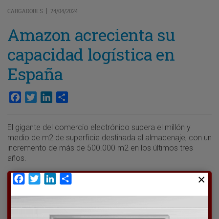
CARGADORES
24/04/2024
|
Amazon acrecienta su
capacidad logística en
España
Facebook
Twitter
LinkedIn
Compartir
El gigante del comercio electrónico supera el millón y
medio de m2 de superficie destinada al almacenaje, con un
incremento de más de 500.000 m2 en los últimos tres
años.
Facebook
Twitter
LinkedIn
Compartir
Para poder seguir leyendo hay que estar
suscrito a Transporte XXI, el periódico
del transporte y la logística en España.