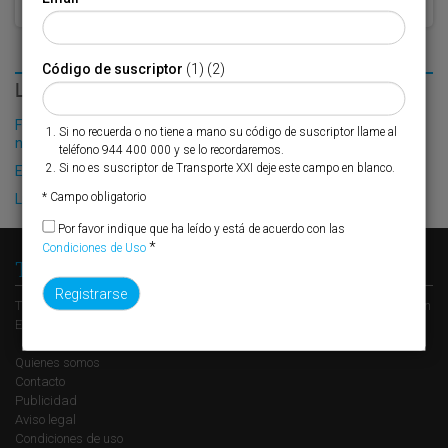
Código de suscriptor
(1) (2)
LO MÁS LEÍDO
Fribasa refuerza su logística con la puesta en marcha de una
Si no recuerda o no tiene a mano su código de suscriptor llame al
nueva base en Vizcaya
teléfono 944 400 000 y se lo recordaremos.
Si no es suscriptor de Transporte XXI deje este campo en blanco.
El Puerto de Valencia crecerá en oferta ro-pax
* Campo obligatorio
Lidl vuelve a escoger España como ‘hub’
Por favor indique que ha leído y está de acuerdo con las
*
Condiciones de Uso
Transporte XXI
Transporte XXI es el periódico de referencia del transporte y la logística en
España, perteneciente al Grupo XXI de Comunicación Empresarial.
Quienes somos
Contacto
Publicidad
Aviso legal
Condiciones de uso