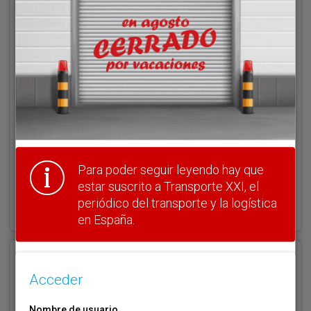
Acceder
Nombre de usuario
Clave
Para poder seguir leyendo hay que
estar suscrito a Transporte XXI, el
¿Olvidó su clave?
periódico del transporte y la logística
Haga clic aquí para recuperarla.
en España.
Registrarse
Acceder
Nombre de usuario (elija un nombre)
*
Nombre de usuario