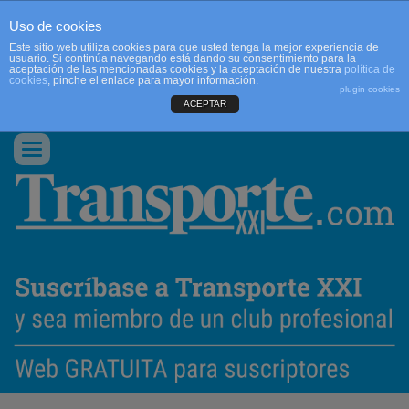
Uso de cookies
Este sitio web utiliza cookies para que usted tenga la mejor experiencia de
usuario. Si continúa navegando está dando su consentimiento para la
aceptación de las mencionadas cookies y la aceptación de nuestra
política de
cookies
, pinche el enlace para mayor información.
plugin cookies
ACEPTAR
QUIENES SOMOS
CONTACTO
PUBLICIDAD
ACCEDER
Conmutar
navegación