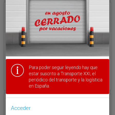
Acceder
Nombre de usuario
Clave
Para poder seguir leyendo hay que
estar suscrito a Transporte XXI, el
¿Olvidó su clave?
periódico del transporte y la logística
Haga clic aquí para recuperarla.
en España.
Registrarse
Acceder
Nombre de usuario (elija un nombre)
*