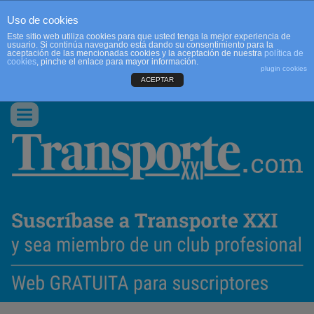
Uso de cookies
Este sitio web utiliza cookies para que usted tenga la mejor experiencia de
usuario. Si continúa navegando está dando su consentimiento para la
aceptación de las mencionadas cookies y la aceptación de nuestra
política de
cookies
, pinche el enlace para mayor información.
plugin cookies
ACEPTAR
QUIENES SOMOS
CONTACTO
PUBLICIDAD
ACCEDER
Conmutar
navegación