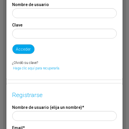
Nombre de usuario
Email
*
Clave
Código de suscriptor
(1) (2)
Si no recuerda o no tiene a mano su código de suscriptor llame al
¿Olvidó su clave?
teléfono 944 400 000 y se lo recordaremos.
Haga clic aquí para recuperarla.
Si no es suscriptor de Transporte XXI deje este campo en blanco.
* Campo obligatorio
Registrarse
Por favor indique que ha leído y está de acuerdo con las
Condiciones
*
de Uso
Nombre de usuario (elija un nombre)
*
Email
*