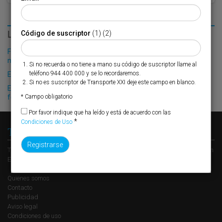
LO MÁS LEÍDO
Código de suscriptor
(1) (2)
Fribasa refuerza su logística con la puesta en marcha de una
nueva base en Vizcaya
Si no recuerda o no tiene a mano su código de suscriptor llame al
teléfono 944 400 000 y se lo recordaremos.
El Puerto de Valencia crecerá en oferta ro-pax
Si no es suscriptor de Transporte XXI deje este campo en blanco.
El tráfico de vehículos en el puerto de Pasajes cayó un 7% hasta
febrero
* Campo obligatorio
Por favor indique que ha leído y está de acuerdo con las
*
Condiciones de Uso
Transporte XXI
Transporte XXI es el periódico de referencia del transporte y la logística en
España, perteneciente al Grupo XXI de Comunicación Empresarial.
Quienes somos
Contacto
Publicidad
Aviso legal
Condiciones de uso