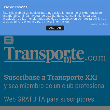
Uso de cookies
Este sitio web utiliza cookies para que usted tenga la mejor experiencia de
usuario. Si continúa navegando está dando su consentimiento para la
aceptación de las mencionadas cookies y la aceptación de nuestra
política de
cookies
, pinche el enlace para mayor información.
plugin cookies
ACEPTAR
QUIENES SOMOS
CONTACTO
PUBLICIDAD
ACCEDER
Conmutar
navegación