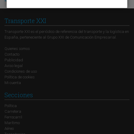
Transporte XXI
Transporte XXI es el periódico de referencia del transporte y la logística en
España, perteneciente al Grupo XXI de Comunicación Empresarial.
Quienes somos
Contacto
Publicidad
Aviso legal
Condiciones de uso
Política de cookies
Mi cuenta
Secciones
Política
Carretera
Ferrocarril
Marítimo
Aéreo