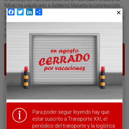
Bilbao ha adjudicado a Astilleros Murueta la construcción
de una rampa ro-ro por un importe de cerca de 2 millones.
Facebook
Twitter
LinkedIn
Compartir
En la misma sesión, celebrada el 19 de diciembre, el puerto
otorgó a Aparcabisa una parce la de 41.500 metros
cuadrados para la construcción de un parking para
mercancías peligrosas.
Para poder seguir leyendo hay que estar
suscrito a Transporte XXI, el periódico
del transporte y la logística en España.
Acceder
Nombre de usuario
Para poder seguir leyendo hay que
estar suscrito a Transporte XXI, el
Clave
periódico del transporte y la logística