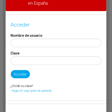
en España.
Acceder
¿Olvidó su clave?
Haga clic aquí para recuperarla.
Nombre de usuario
Clave
Registrarse
Nombre de usuario (elija un nombre)
*
Email
*
¿Olvidó su clave?
Haga clic aquí para recuperarla.
Código de suscriptor
(1) (2)