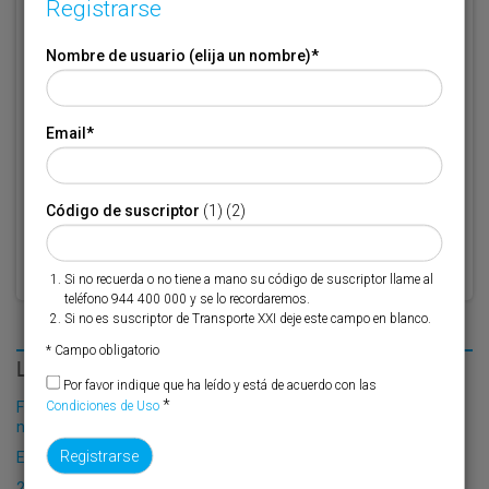
Registrarse
Si no recuerda o no tiene a mano su código de suscriptor llame al
teléfono 944 400 000 y se lo recordaremos.
Nombre de usuario (elija un nombre)
*
Si no es suscriptor de Transporte XXI deje este campo en blanco.
* Campo obligatorio
Email
*
Por favor indique que ha leído y está de acuerdo con las
Condiciones
*
de Uso
Código de suscriptor
(1) (2)
Si no recuerda o no tiene a mano su código de suscriptor llame al
teléfono 944 400 000 y se lo recordaremos.
Si no es suscriptor de Transporte XXI deje este campo en blanco.
* Campo obligatorio
LO MÁS LEÍDO
Por favor indique que ha leído y está de acuerdo con las
*
Condiciones de Uso
Fribasa refuerza su logística con la puesta en marcha de una
nueva base en Vizcaya
El Puerto de Valencia crecerá en oferta ro-pax
2025: el año del talento logístico