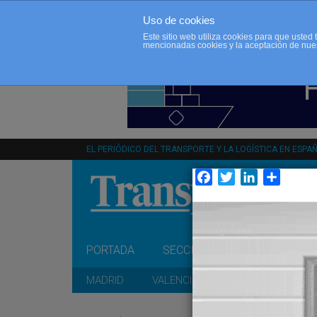
Uso de cookies
Este sitio web utiliza cookies para que uste
mencionadas cookies y la aceptación de nue
EL PERIÓDICO DEL TRANSPORTE Y LA LOGÍSTICA EN ESPA
Facebook
Twitter
LinkedIn
Compar
PORTADA
SECCIONES
OPINIÓN
MADRID
VALENCIA
CATALUÑA
A