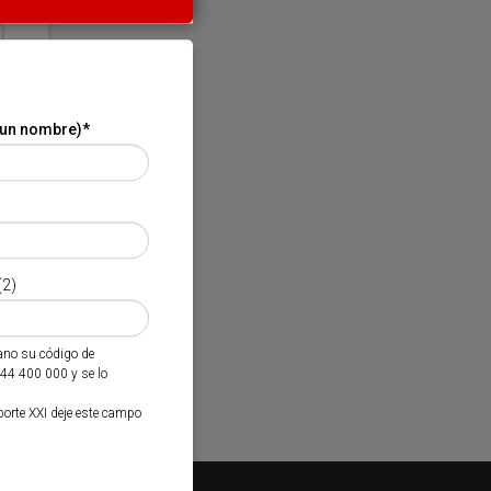
 un nombre)
*
(2)
mano su código de
944 400 000 y se lo
porte XXI deje este campo