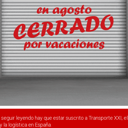
tas, una prioridad para la UE
 estar suscrito a Transporte XXI, el periódico del transpo
Registrarse
Nombre de usuario (elija un nombre)
*
seguir leyendo hay que estar suscrito a Transporte XXI, el
y la logística en España.
Email
*