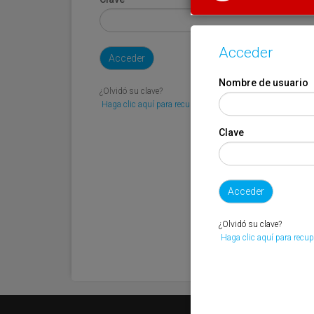
Acceder
Nombre de usuario
¿Olvidó su clave?
Haga clic aquí para recuperarla.
Clave
¿Olvidó su clave?
Haga clic aquí para recup