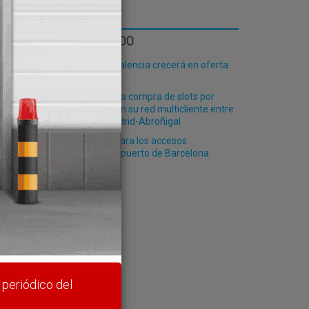
LO MÁS LEÍDO
El Puerto de Valencia crecerá en oferta
ro-pax
Renfe ofrece la compra de slots por
plataformas en su red multicliente entre
Valencia y Madrid-Abroñigal
Nuevo plazo para los accesos
rte y
ferroviarios al puerto de Barcelona
 periódico del