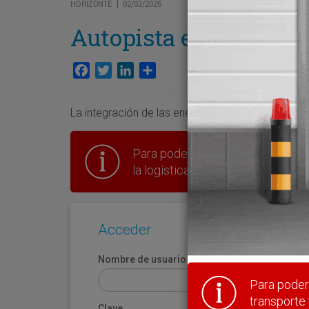
HORIZONTE
02/02/2026
|
Autopista energética
Facebook
Twitter
LinkedIn
Compartir
La integración de las energías limpias y más bara
Para poder seguir leyendo hay que
la logística en España.
Acceder
Nombre de usuario
Para poder 
transporte 
Clave