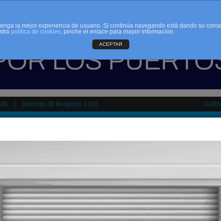
d tenga la mejor experiencia de usuario. Si continúa navegando está dando su cons
stra
política de cookies
, pinche el enlace para mayor información.
ACEPTAR
ÑOL
Domingo 09 de agosto, 2026
QUIE
tir
HEMEROTECA
AGENDA
KIOSKO
NDALUCÍA
PAÍS VASCO
ESPAÑA
INTERNACIONAL