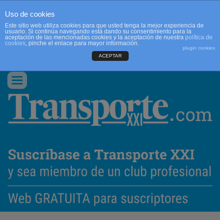
Uso de cookies
Este sitio web utiliza cookies para que usted tenga la mejor experiencia de
usuario. Si continúa navegando está dando su consentimiento para la
aceptación de las mencionadas cookies y la aceptación de nuestra
política de
cookies
, pinche el enlace para mayor información.
plugin cookies
ACEPTAR
QUIENES SOMOS
CONTACTO
PUBLICIDAD
ACCEDER
Conmutar
navegación