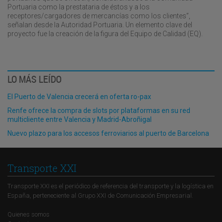
Portuaria como la prestataria de éstos y a los
receptores/cargadores de mercancías como los clientes”,
señalan desde la Autoridad Portuaria. Un elemento clave del
proyecto fue la creación de la figura del Equipo de Calidad (EQ).
LO MÁS LEÍDO
El Puerto de Valencia crecerá en oferta ro-pax
Renfe ofrece la compra de slots por plataformas en su red
multicliente entre Valencia y Madrid-Abroñigal
Nuevo plazo para los accesos ferroviarios al puerto de Barcelona
Transporte XXI
Transporte XXI es el periódico de referencia del transporte y la logística en
España, perteneciente al Grupo XXI de Comunicación Empresarial.
Quienes somos