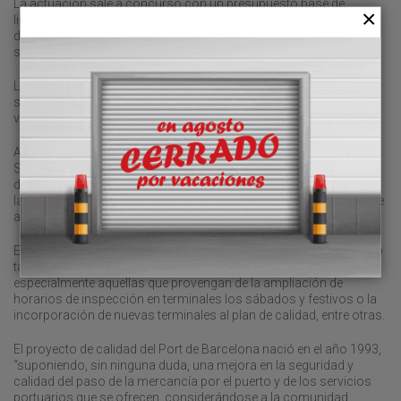
La actuación sale a concurso con un presupuesto base de
licitación de 3,24 millones de euros (IVA incluido) por un periodo
de dos años. Hay dos posibles prórrogas de un año cada una,
siendo la duración máxima del contrato de cuatro años.
La empresa adjudicataria deberá controlar los procesos del
sistema de calidad en las terminales de contenedores, de
vehículos y en área PIF.
Además, el adjudicatario deberá realizar la asistencia a los
Servicios de Inspección en Frontera y la gestión de las solicitudes
de posicionados de contenedores para su inspección, así como
la verificación y control de la recepción de desechos de buques de
acuerdo con el Convenio Marpol.
El contrato deberá dar respuesta a las actuales necesidades, pero
también a todas aquellas nuevas que puedan surgir,
especialmente aquellas que provengan de la ampliación de
horarios de inspección en terminales los sábados y festivos o la
incorporación de nuevas terminales al plan de calidad, entre otras.
El proyecto de calidad del Port de Barcelona nació en el año 1993,
“suponiendo, sin ninguna duda, una mejora en la seguridad y
calidad del paso de la mercancía por el puerto y de los servicios
portuarios que se ofrecen, considerándose a la comunidad