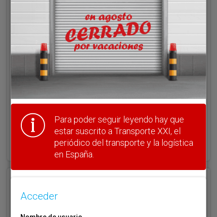
Acceder
Nombre de usuario
Clave
Para poder seguir leyendo hay que
estar suscrito a Transporte XXI, el
¿Olvidó su clave?
periódico del transporte y la logística
Haga clic aquí para recuperarla.
en España.
Registrarse
Acceder
Nombre de usuario (elija un nombre)
*
Nombre de usuario