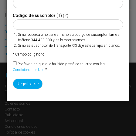
LO MÁS LEÍDO
Código de suscriptor
(1) (2)
Fribasa refuerza su logística con la puesta en marcha de una
nueva base en Vizcaya
Si no recuerda o no tiene a mano su código de suscriptor llame al
El Puerto de Valencia crecerá en oferta ro-pax
teléfono 944 400 000 y se lo recordaremos.
Si no es suscriptor de Transporte XXI deje este campo en blanco.
TNT se adapta a la nueva normativa sobre distribución de
medicamentos
* Campo obligatorio
Por favor indique que ha leído y está de acuerdo con las
*
Condiciones de Uso
Transporte XXI
Transporte XXI es el periódico de referencia del transporte y la logística en
España, perteneciente al Grupo XXI de Comunicación Empresarial.
Quienes somos
Contacto
Publicidad
Aviso legal
Condiciones de uso
Política de cookies