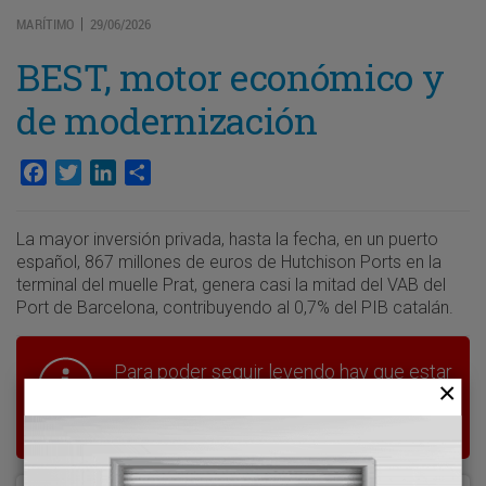
MARÍTIMO
29/06/2026
|
BEST, motor económico y
de modernización
Facebook
Twitter
LinkedIn
Compartir
La mayor inversión privada, hasta la fecha, en un puerto
español, 867 millones de euros de Hutchison Ports en la
terminal del muelle Prat, genera casi la mitad del VAB del
Port de Barcelona, contribuyendo al 0,7% del PIB catalán.
Para poder seguir leyendo hay que estar
suscrito a Transporte XXI, el periódico
del transporte y la logística en España.