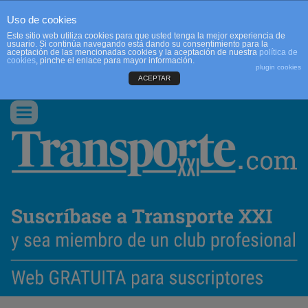
Uso de cookies
Este sitio web utiliza cookies para que usted tenga la mejor experiencia de
usuario. Si continúa navegando está dando su consentimiento para la
aceptación de las mencionadas cookies y la aceptación de nuestra
política de
cookies
, pinche el enlace para mayor información.
plugin cookies
ACEPTAR
QUIENES SOMOS
CONTACTO
PUBLICIDAD
ACCEDER
Conmutar
navegación