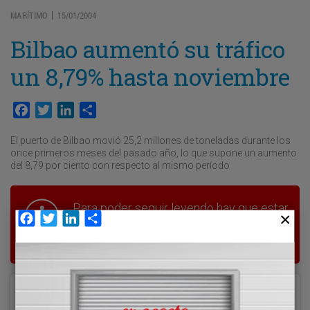
MARÍTIMO
15/01/2004
|
Bilbao aumentó su tráfico
un 8,79% hasta noviembre
Facebook
Twitter
LinkedIn
Compartir
El puerto de Bilbao movió 25,2 millones de toneladas durante los
once primeros meses del pasado año, lo que supone un aumento
del 8,79 por ciento con respecto al mismo período
Para poder seguir leyendo hay que estar
Facebook
Twitter
LinkedIn
Compartir
suscrito a Transporte XXI, el periódico
del transporte y la logística en España.
Acceder