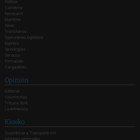
Política
Carretera
Ferrocarril
Marítimo
Aéreo
Transitarios
Operadores logísticos
Express
Tecnologías
Servicios
Formación
Cargadores
Opinión
Editorial
Columnistas
Tribuna libre
La entrevista
Kiosko
Suscribirse a Transporte XXI
Informes sectoriales