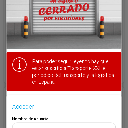
Nombre de usuario
Clave
Para poder seguir leyendo hay que
¿Olvidó su clave?
estar suscrito a Transporte XXI, el
Haga clic aquí para recuperarla.
periódico del transporte y la logística
en España.
Registrarse
Acceder
Nombre de usuario (elija un nombre)
*
Nombre de usuario