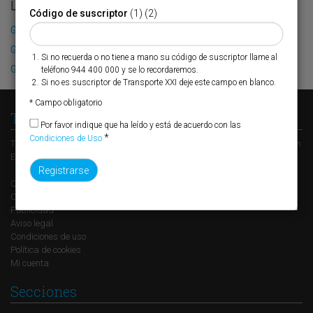
LO MÁS LEÍDO
Código de suscriptor
(1) (2)
Grupo Torralba proyecta crecer en Carboneras
García Munté apuesta por Avilés
Si no recuerda o no tiene a mano su código de suscriptor llame al
Grúas Vallarín se refuerza
teléfono 944 400 000 y se lo recordaremos.
Si no es suscriptor de Transporte XXI deje este campo en blanco.
* Campo obligatorio
Transporte XXI
Por favor indique que ha leído y está de acuerdo con las
*
Condiciones de Uso
Transporte XXI es el periódico de referencia del transporte y la logística en
España, perteneciente al Grupo XXI de Comunicación Empresarial.
Quienes somos
Contacto
Publicidad
Aviso legal
Condiciones de uso
Política de cookies
Mi cuenta
Secciones