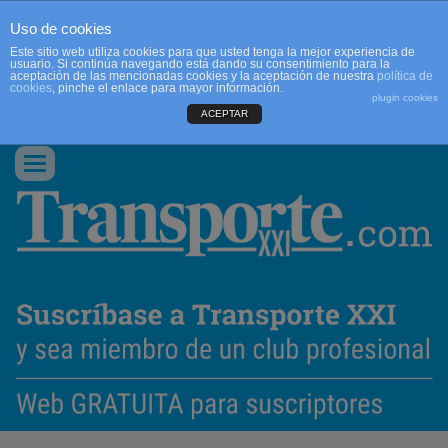
Uso de cookies
Este sitio web utiliza cookies para que usted tenga la mejor experiencia de
usuario. Si continúa navegando está dando su consentimiento para la
aceptación de las mencionadas cookies y la aceptación de nuestra
política de
cookies
, pinche el enlace para mayor información.
plugin cookies
ACEPTAR
QUIENES SOMOS
CONTACTO
PUBLICIDAD
ACCEDER
Conmutar
navegación