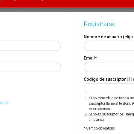
Email
*
Registrarse
Código de suscriptor
(1) (2)
Nombre de usuario (elija
Si no recuerda o no tiene a mano su código de suscriptor
llame al teléfono 944 400 000 y se lo recordaremos.
Email
*
Si no es suscriptor de Transporte XXI deje este campo en
blanco.
* Campo obligatorio
Código de suscriptor
(1) 
Por favor indique que ha leído y está de acuerdo con las
*
Condiciones de Uso
Si no recuerda o no tiene a 
erarla.
suscriptor llame al teléfono 
recordaremos.
Si no es suscriptor de Trans
en blanco.
* Campo obligatorio