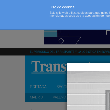
Uso de cookies
Este sitio web utiliza cookies para que uste
mencionadas cookies y la aceptación de nue
EL PERIÓDICO DEL TRANSPORTE Y LA LOGÍSTICA EN ESPA
PORTADA
SECCIONES
OPINIÓN
MADRID
VALENCIA
CATALUÑA
A