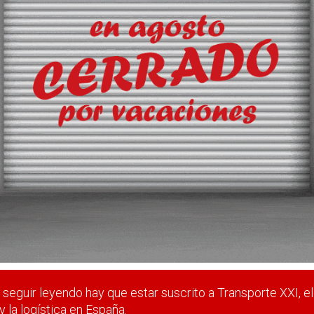
a en Santander
, tramita una solicitud de la terminalista para ampliar su conces
 estar suscrito a Transporte XXI, el periódico del transpo
Registrarse
Nombre de usuario (elija un nombre)
*
seguir leyendo hay que estar suscrito a Transporte XXI, el
y la logística en España.