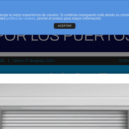
d tenga la mejor experiencia de usuario. Si continúa navegando está dando su cons
stra
política de cookies
, pinche el enlace para mayor información.
ACEPTAR
ÑOL
Viernes 07 de agosto, 2026
QUIE
HEMEROTECA
AGENDA
KIOSKO
NDALUCÍA
PAÍS VASCO
ESPAÑA
INTERNACIONAL