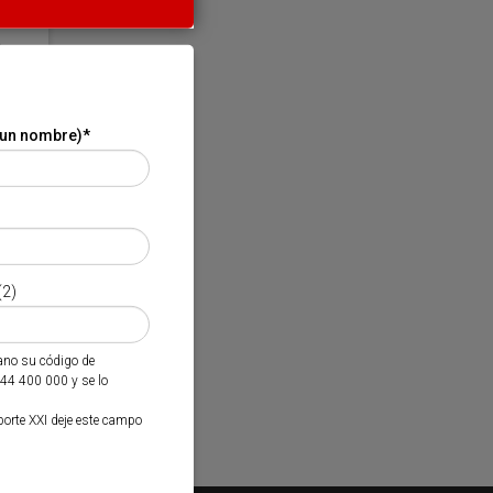
 un nombre)
*
(2)
mano su código de
944 400 000 y se lo
porte XXI deje este campo