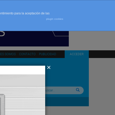
entimiento para la aceptación de las
plugin cookies
NES SOMOS
CONTACTO
PUBLICIDAD
ACCEDER
Buscar: