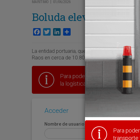
MARÍTIMO
01/06/2026
|
Boluda eleva su huell
Facebook
Twitter
LinkedIn
Compartir
La entidad portuaria, que preside César Díaz Maza
Raos en cerca de 10.800 m2.
Para poder seguir leyendo hay que
la logística en España.
Acceder
Nombre de usuario
Para poder 
transporte 