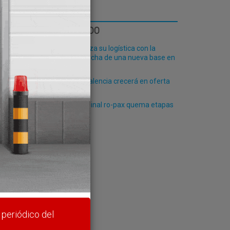
LO MÁS LEÍDO
Fribasa refuerza su logística con la
puesta en marcha de una nueva base en
Vizcaya
El Puerto de Valencia crecerá en oferta
ión de
ro-pax
La futura terminal ro-pax quema etapas
rte y
 periódico del